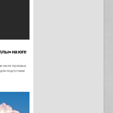
ллы» на юге
м числе пусковые
 для подготовки