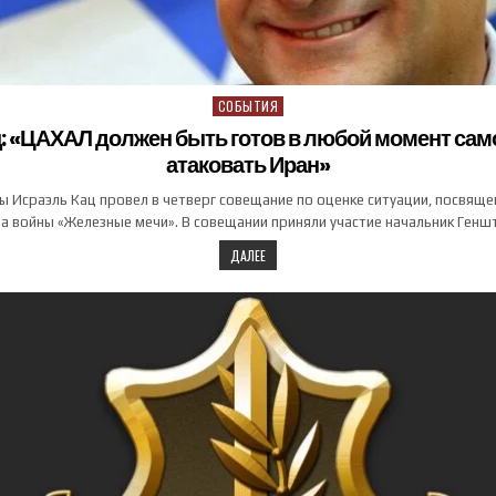
СОБЫТИЯ
Posted in
: «ЦАХАЛ должен быть готов в любой момент са
атаковать Иран»
 Исраэль Кац провел в четверг совещание по оценке ситуации, посвяще
а войны «Железные мечи». В совещании приняли участие начальник Ген
ДАЛЕЕ