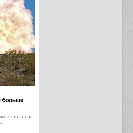
ут больше
вили, что с этого
…