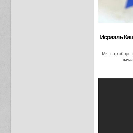
Исраэль Кац
Министр обороны
начал