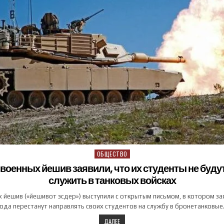
ОБЩЕСТВО
Posted in
 военных йешив заявили, что их студенты не буд
служить в танковых войсках
 йешив («йешивот эсдер») выступили с открытым письмом, в котором зая
года перестанут направлять своих студентов на службу в бронетанковые
ДАЛЕЕ