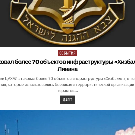
СОБЫТИЯ
Posted in
овал более 70 объектов инфраструктуры «Хизба
Ливана
тки ЦАХАЛ атаковал более 70 объектов инфраструктуры «Хизбаллы», в то
ания, которые использовались боевиками террористической организации
терактов….
ДАЛЕЕ