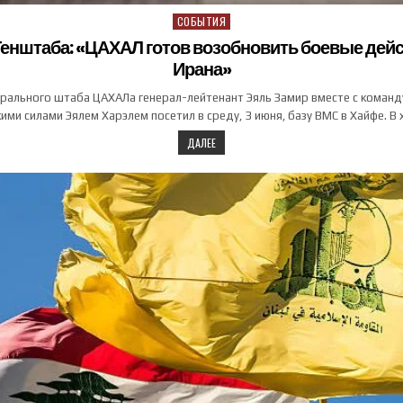
СОБЫТИЯ
Posted in
енштаба: «ЦАХАЛ готов возобновить боевые дей
Ирана»
ерального штаба ЦАХАЛа генерал-лейтенант Эяль Замир вместе с коман
ими силами Эялем Харэлем посетил в среду, 3 июня, базу ВМС в Хайфе. В
ДАЛЕЕ