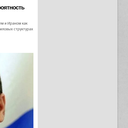
роятность
м и Ираном как
силовых структурах