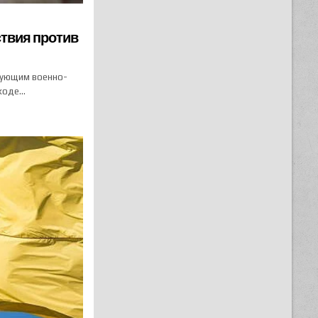
ствия против
дующим военно-
 ходе…