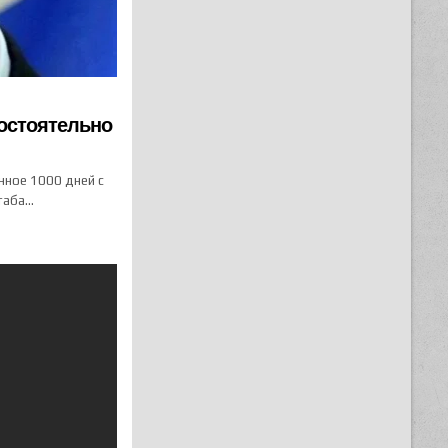
мостоятельно
нное 1000 дней с
штаба…