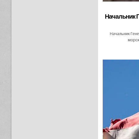
Начальник Г
Начальник Ген
морск