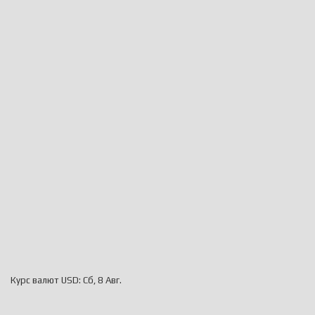
Курс валют
USD
: Сб, 8 Авг.