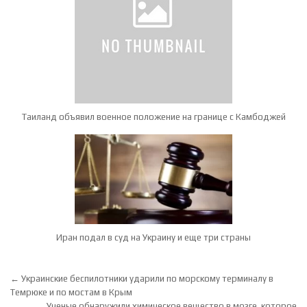
Таиланд объявил военное положение на границе с Камбоджей
Иран подал в суд на Украину и еще три страны
Навигация по записям
← Украинские беспилотники ударили по морскому терминалу в
Темрюке и по мостам в Крым
Ученые обнаружили химическое вещество в мозге, которое