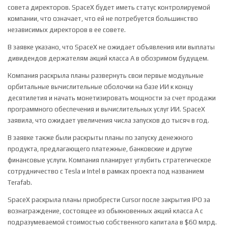
совета директоров. SpaceX будет иметь статус контролируемой
компании, что означает, что ей не потребуется большинство
независимых директоров в ее совете.
В заявке указано, что SpaceX не ожидает объявления или выплаты
дивидендов держателям акций класса А в обозримом будущем.
Компания раскрыла планы развернуть свои первые модульные
орбитальные вычислительные оболочки на базе ИИ к концу
десятилетия и начать монетизировать мощности за счет продажи
программного обеспечения и вычислительных услуг ИИ. SpaceX
заявила, что ожидает увеличения числа запусков до тысяч в год.
В заявке также были раскрыты планы по запуску денежного
продукта, предлагающего платежные, банковские и другие
финансовые услуги. Компания планирует углубить стратегическое
сотрудничество с Tesla и Intel в рамках проекта под названием
Terafab.
SpaceX раскрыла планы приобрести Cursor после закрытия IPO за
вознаграждение, состоящее из обыкновенных акций класса А с
подразумеваемой стоимостью собственного капитала в $60 млрд.