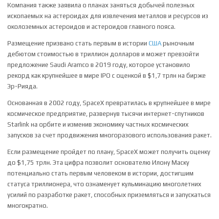
Компания также заявила о планах заняться добычей полезных
ископаемых на астероидах для извлечения металлов и ресурсов из
околоземных астероидов и астероидов главного пояса.
Размещение призвано стать первым в истории
США
рыночным
дебютом стоимостью в триллион долларов и может превзойти
предложение Saudi Aramco в 2019 году, которое установило
рекорд как крупнейшее в мире IPO с оценкой в $1,7 трлн на бирже
Эр-Рияда.
Основанная в 2002 году, SpaceX превратилась в крупнейшее в мире
космическое предприятие, развернув тысячи интернет-спутников
Starlink на орбите и изменив экономику частных космических
запусков за счет продвижения многоразового использования ракет.
Если размещение пройдет по плану, SpaceX может получить оценку
до $1,75 трлн. Эта цифра позволит основателю Илону Маску
потенциально стать первым человеком в истории, достигшим
статуса триллионера, что ознаменует кульминацию многолетних
усилий по разработке ракет, способных приземляться и запускаться
многократно.