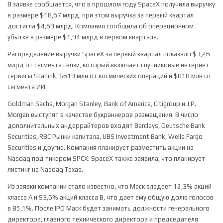
В заявке сообщается, что в прошлом году SpaceX получила выручку
в размере $18,67 млрд, при этом выручка за первый квартал
достигла $4,69 млрд. Компания сообщила об операционном
убытке в размере $1,94 млрд в первом квартале.
Распределение выручки SpaceX за первый квартал показало $3,26
млрд от сегмента связи, который включает спутниковые интернет-
сервисы Starlink, $619 млн от космических операций и $818 млн от
сегмента ИИ.
Goldman Sachs, Morgan Stanley, Bank of America, Citigroup и J.P.
Morgan выступят в качестве букраннеров размещения. В число
дополнительных андеррайтеров входят Barclays, Deutsche Bank
Securities, RBC Рынки капитала, UBS Investment Bank, Wells Fargo
Securities и другие. Компания планирует разместить акции на
Nasdaq под тикером SPCX. SpaceX также заявила, что планирует
листинг на Nasdaq Texas.
Из заявки компании стало известно, что Маск владеет 12,3% акций
класса А и 93,6% акций класса В, что дает ему общую долю голосов
в 85,1%. После IPO Маск будет занимать должности генерального
директора, главного технического директора и председателя