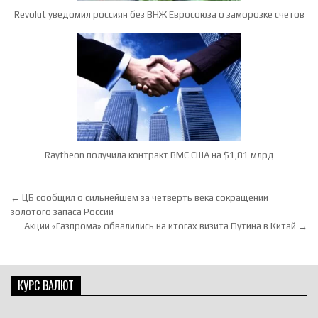
Revolut уведомил россиян без ВНЖ Евросоюза о заморозке счетов
Raytheon получила контракт ВМС США на $1,81 млрд
Навигация по записям
← ЦБ сообщил о сильнейшем за четверть века сокращении
золотого запаса России
Акции «Газпрома» обвалились на итогах визита Путина в Китай →
КУРС ВАЛЮТ