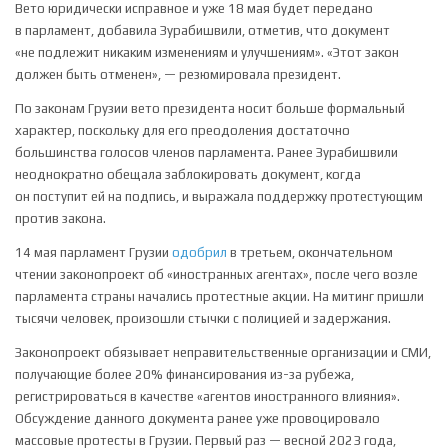
Вето юридически исправное и уже 18 мая будет передано
в парламент, добавила Зурабишвили, отметив, что документ
«не подлежит никаким изменениям и улучшениям». «Этот закон
должен быть отменен», — резюмировала президент.
По законам Грузии вето президента носит больше формальный
характер, поскольку для его преодоления достаточно
большинства голосов членов парламента. Ранее Зурабишвили
неоднократно обещала заблокировать документ, когда
он поступит ей на подпись, и выражала поддержку протестующим
против закона.
14 мая парламент Грузии
одобрил
в третьем, окончательном
чтении законопроект об «иностранных агентах», после чего возле
парламента страны начались протестные акции. На митинг пришли
тысячи человек, произошли стычки с полицией и задержания.
Законопроект обязывает неправительственные организации и СМИ,
получающие более 20% финансирования из-за рубежа,
регистрироваться в качестве «агентов иностранного влияния».
Обсуждение данного документа ранее уже провоцировало
массовые протесты в Грузии. Первый раз — весной 2023 года,