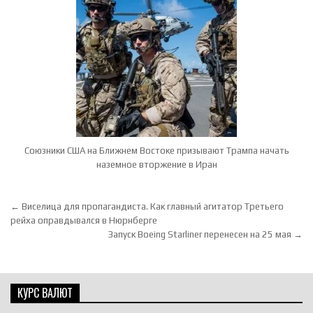
Союзники США на Ближнем Востоке призывают Трампа начать
наземное вторжение в Иран
Навигация по записям
← Виселица для пропагандиста. Как главный агитатор Третьего
рейха оправдывался в Нюрнберге
Запуск Boeing Starliner перенесен на 25 мая →
КУРС ВАЛЮТ