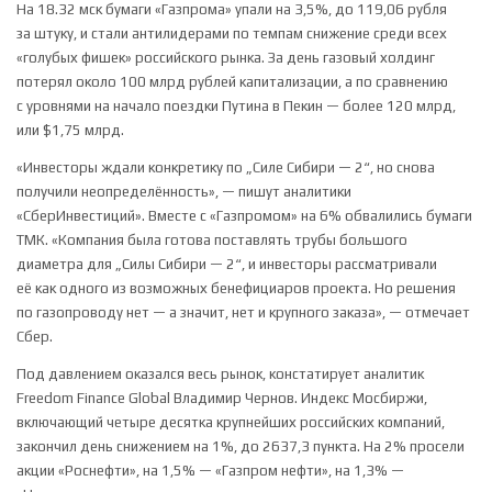
На 18.32 мск бумаги «Газпрома» упали на 3,5%, до 119,06 рубля
за штуку, и стали антилидерами по темпам снижение среди всех
«голубых фишек» российского рынка. За день газовый холдинг
потерял около 100 млрд рублей капитализации, а по сравнению
с уровнями на начало поездки Путина в Пекин — более 120 млрд,
или $1,75 млрд.
«Инвесторы ждали конкретику по „Силе Сибири — 2“, но снова
получили неопределённость», — пишут аналитики
«СберИнвестиций». Вместе с «Газпромом» на 6% обвалились бумаги
ТМК. «Компания была готова поставлять трубы большого
диаметра для „Силы Сибири — 2“, и инвесторы рассматривали
её как одного из возможных бенефициаров проекта. Но решения
по газопроводу нет — а значит, нет и крупного заказа», — отмечает
Сбер.
Под давлением оказался весь рынок, констатирует аналитик
Freedom Finance Global Владимир Чернов. Индекс Мосбиржи,
включающий четыре десятка крупнейших российских компаний,
закончил день снижением на 1%, до 2637,3 пункта. На 2% просели
акции «Роснефти», на 1,5% — «Газпром нефти», на 1,3% —