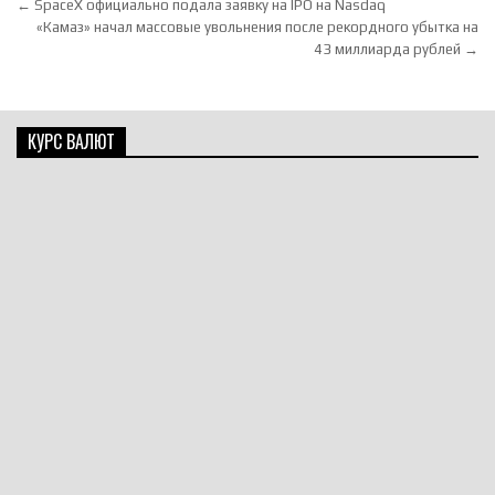
Навигация по записям
← SpaceX официально подала заявку на IPO на Nasdaq
«Камаз» начал массовые увольнения после рекордного убытка на
43 миллиарда рублей →
КУРС ВАЛЮТ