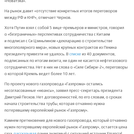
«Новатэка».
На рынок давит «отсутствие конкретных итогов переговоров
между РФ и КНР», отмечает Чернов.
Хотя Путин взял с собой 5 вице-премьеров и министров, говорил
о «безграничных» перспективах сотрудничества с Китаем
и подписал с Си Цзиньпином «декларацию о строительстве
многополярного мира», новых крупных контрактов из Пекина
президенту привезти не удалось. В
списке
из 40 документов,
подписанных по итогам визита, ни один не касается нефтегазового
сотрудничества. Нет в них ни слова о «Силе Сибири-2», переговоры
о которой Кремль ведет более 10 лет.
По проекту нового газопровода «Газпрома» остались
несогласованные «нюансы», заявил пресс-секретарь президента
Дмитрий Песков. Нет договоренностей, по его словам, о сроках
начала строительства трубы, которая отчаянно нужна
потерявшему европейский рынок «Газпрому».
Камнем преткновения для нового газопровода, который отчаянно
нужен потерявшему европейский рынок «Газпрому», остается цена
газа,
рассказывал
ранее знакомый с ситуацией источник Financial