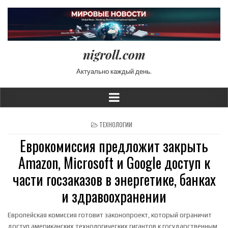
nigroll.com
Актуально каждый день.
POSTED IN
ТЕХНОЛОГИИ
Еврокомиссия предложит закрыть
Amazon, Microsoft и Google доступ к
части госзаказов в энергетике, банках
и здравоохранении
Европейская комиссия готовит законопроект, который ограничит
доступ американских технологических гигантов к государственным