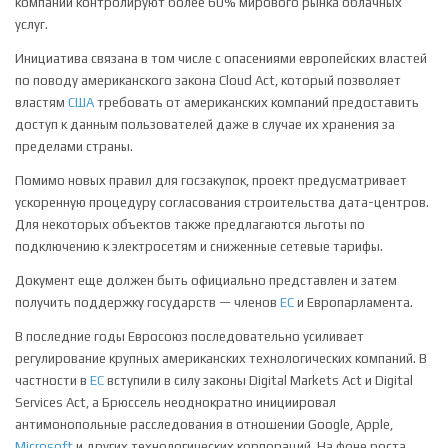
компании контролируют более 60% мирового рынка облачных
услуг.
Инициатива связана в том числе с опасениями европейских властей
по поводу американского закона Cloud Act, который позволяет
властям
США
требовать от американских компаний предоставить
доступ к данным пользователей даже в случае их хранения за
пределами страны.
Помимо новых правил для госзакупок, проект предусматривает
ускоренную процедуру согласования строительства дата-центров.
Для некоторых объектов также предлагаются льготы по
подключению к электросетям и сниженные сетевые тарифы.
Документ еще должен быть официально представлен и затем
получить поддержку государств — членов
ЕС
и Европарламента.
В последние годы Евросоюз последовательно усиливает
регулирование крупных американских технологических компаний. В
частности в
ЕС
вступили в силу законы Digital Markets Act и Digital
Services Act, а Брюссель неоднократно инициировал
антимонопольные расследования в отношении Google, Apple,
Microsoft
и других технологических корпораций. На фоне роста