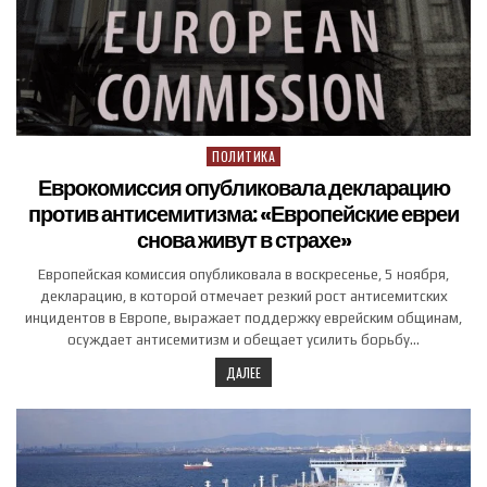
ПОЛИТИКА
Posted in
Еврокомиссия опубликовала декларацию
против антисемитизма: «Европейские евреи
снова живут в страхе»
Европейская комиссия опубликовала в воскресенье, 5 ноября,
декларацию, в которой отмечает резкий рост антисемитских
инцидентов в Европе, выражает поддержку еврейским общинам,
осуждает антисемитизм и обещает усилить борьбу…
ДАЛЕЕ