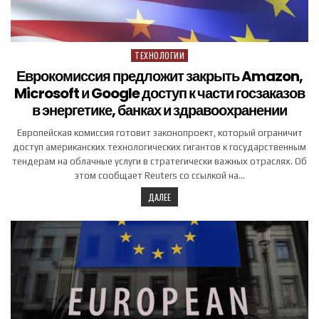
ТЕХНОЛОГИИ
Posted in
Еврокомиссия предложит закрыть Amazon,
Microsoft и Google доступ к части госзаказов
в энергетике, банках и здравоохранении
Европейская комиссия готовит законопроект, который ограничит
доступ американских технологических гигантов к государственным
тендерам на облачные услуги в стратегически важных отраслях. Об
этом сообщает Reuters со ссылкой на…
ДАЛЕЕ