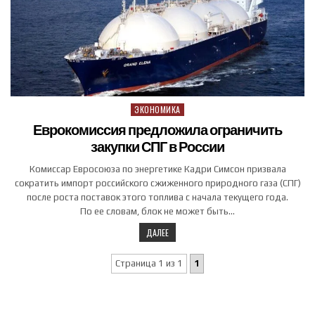
ЭКОНОМИКА
Posted in
Еврокомиссия предложила ограничить
закупки СПГ в России
Комиссар Евросоюза по энергетике Кадри Симсон призвала
сократить импорт российского сжиженного природного газа (СПГ)
после роста поставок этого топлива с начала текущего года.
По ее словам, блок не может быть…
ДАЛЕЕ
Страница 1 из 1
1