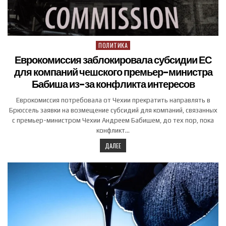
ПОЛИТИКА
Posted in
Еврокомиссия заблокировала субсидии ЕС
для компаний чешского премьер-министра
Бабиша из-за конфликта интересов
Еврокомиссия потребовала от Чехии прекратить направлять в
Брюссель заявки на возмещение субсидий для компаний, связанных
с премьер-министром Чехии Андреем Бабишем, до тех пор, пока
конфликт…
ДАЛЕЕ