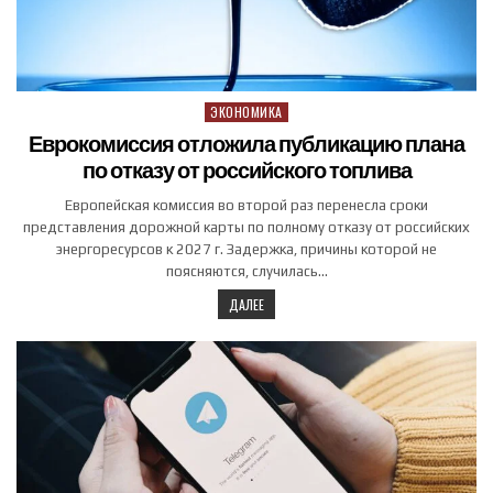
ЭКОНОМИКА
Posted in
Еврокомиссия отложила публикацию плана
по отказу от российского топлива
Европейская комиссия во второй раз перенесла сроки
представления дорожной карты по полному отказу от российских
энергоресурсов к 2027 г. Задержка, причины которой не
поясняются, случилась…
ДАЛЕЕ