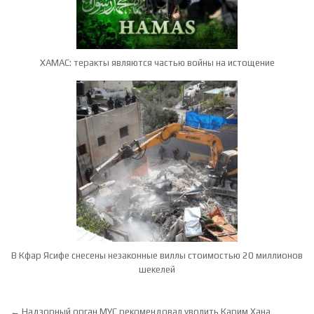
ХАМАС: теракты являются частью войны на истощение
В Кфар Ясифе снесены незаконные виллы стоимостью 20 миллионов
шекелей
Навигация по записям
← Надзорный орган МУС рекомендовал уволить Карим Хана