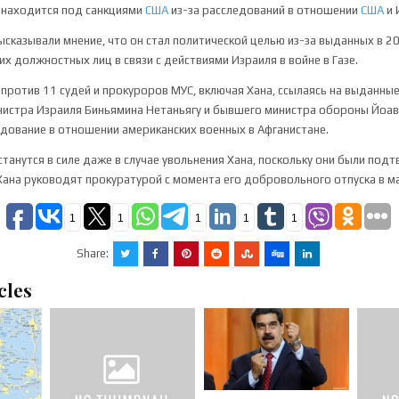
 находится под санкциями
США
из-за расследований в отношении
США
и 
ысказывали мнение, что он стал политической целью из-за выданных в 
их должностных лиц в связи с действиями Израиля в войне в Газе.
 против 11 судей и прокуроров МУС, включая Хана, ссылаясь на выданны
истра Израиля Биньямина Нетаньягу и бывшего министра обороны Йоава
дование в отношении американских военных в Афганистане.
станутся в силе даже в случае увольнения Хана, поскольку они были по
Хана руководят прокуратурой с момента его добровольного отпуска в м
1
1
1
1
1
Share:
cles