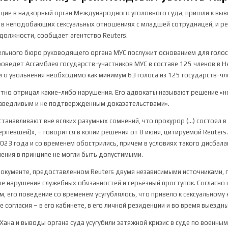
ие в надзорный орган Международного уголовного суда, пришли к выв
л в неподобающих сексуальных отношениях с младшей сотрудницей, и р
 должности, сообщает агентство Reuters.
льного бюро руководящего органа МУС послужит основанием для голос
роведет Ассамблея государств-участников МУС в составе 125 членов в 
го увольнения необходимо как минимум 63 голоса из 125 государств-чл
тно отрицал какие-либо нарушения. Его адвокаты называют решение «н
аведливым и не подтвержденным доказательствами».
станавливают вне всяких разумных сомнений, что прокурор (…) состоял в
ерпевшей)», – говорится в копии решения от 8 июня, цитируемой Reuter
2023 года и со временем обострились, причем в условиях такого дисбала
ения в принципе не могли быть допустимыми.
окументе, предоставленном Reuters двумя независимыми источниками, г
е нарушение служебных обязанностей и серьёзный проступок. Согласно
, его поведение со временем усугублялось, что привело к сексуальному 
 согласия – в его кабинете, в его личной резиденции и во время выездны
Хана и выводы органа суда усугубили затяжной кризис в суде по военным