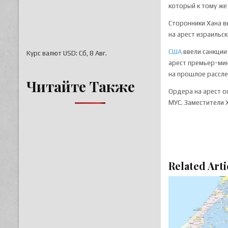
который к тому же
Сторонники Хана в
на арест израильск
США
ввели санкции
Курс валют
USD
: Сб, 8 Авг.
арест премьер-мин
на прошлое рассле
Читайте Также
Ордера на арест о
МУС. Заместители 
Related Arti