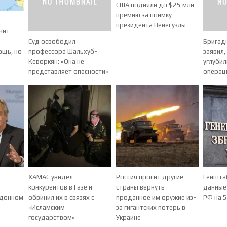
США подняли до $25 млн
премию за поимку
президента Венесуэлы
чит
Суд освободил
Бригад
профессора Шальхуб-
заявил,
ощь, но
Кеворкян: «Она не
углуби
представляет опасности»
операц
:
ХАМАС увидел
Россия просит другие
Геншта
конкурентов в Газе и
страны вернуть
данные
рдонном
обвинил их в связях с
проданное им оружие из-
РФ на 
«Исламским
за гигантских потерь в
государством»
Украине