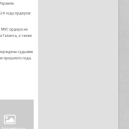
Израиля.
2024 году ордеров
е МУС ордера на
 Галанта, а также
дтверждены судьями
ае прошлого года.