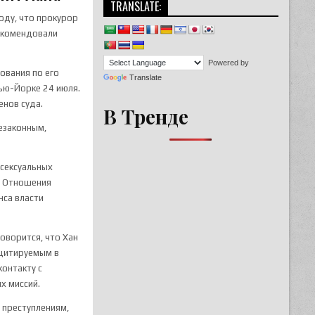
TRANSLATE:
оду, что прокурор
екомендовали
Powered by
ования по его
Translate
Нью-Йорке 24 июля.
енов суда.
В Тренде
езаконным,
 сексуальных
s. Отношения
нса власти
оворится, что Хан
 цитируемым в
контакту с
х миссий.
 преступлениям,