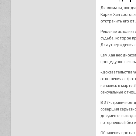
Дипломаты, входящ
Карим Хан состоя
отстранить его от
Решение исполните
судьбе, которое п
Для утверждения е
Сам Хан неоднокра
процедурно неспр
«Доказательства у
отношениях с (пот
начались в марте 
сексуальные отнош
В 27-страничном д
совершил серьезно
документе выводам
потерпевшей без ее
Обвинения против 