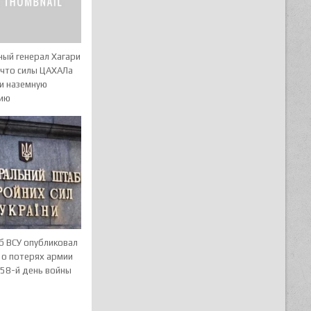
ный генерал Хагари
 что силы ЦАХАЛа
ли наземную
ию
б ВСУ опубликовал
 о потерях армии
558-й день войны