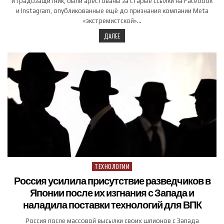
и градозащитник, были арестованы за старые ссылки на Facebook
и Instagram, опубликованные ещё до признания компании Meta
«экстремистской»…
ДАЛЕЕ
ТЕХНОЛОГИИ
Posted in
Россия усилила присутствие разведчиков в
Японии после их изгнания с Запада и
наладила поставки технологий для ВПК
Россия после массовой высылки своих шпионов с Запада