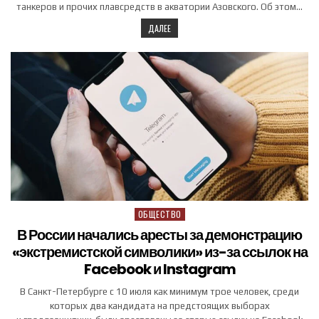
танкеров и прочих плавсредств в акватории Азовского. Об этом…
ДАЛЕЕ
ОБЩЕСТВО
Posted in
В России начались аресты за демонстрацию
«экстремистской символики» из-за ссылок на
Facebook и Instagram
В Санкт-Петербурге с 10 июля как минимум трое человек, среди
которых два кандидата на предстоящих выборах