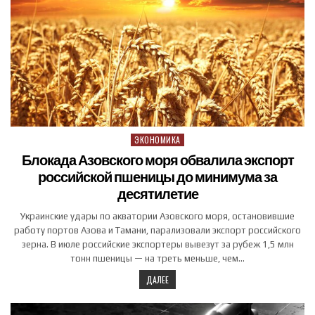
ЭКОНОМИКА
Posted in
Блокада Азовского моря обвалила экспорт
российской пшеницы до минимума за
десятилетие
Украинские удары по акватории Азовского моря, остановившие
работу портов Азова и Тамани, парализовали экспорт российского
зерна. В июле российские экспортеры вывезут за рубеж 1,5 млн
тонн пшеницы — на треть меньше, чем…
ДАЛЕЕ