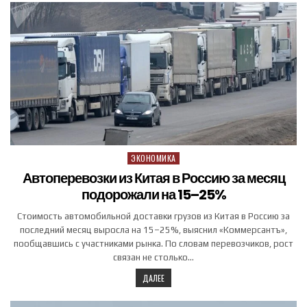
ЭКОНОМИКА
Posted in
Автоперевозки из Китая в Россию за месяц
подорожали на 15–25%
Стоимость автомобильной доставки грузов из Китая в Россию за
последний месяц выросла на 15–25%, выяснил «Коммерсантъ»,
пообщавшись с участниками рынка. По словам перевозчиков, рост
связан не столько…
ДАЛЕЕ