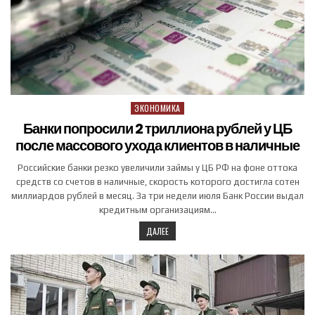
ЭКОНОМИКА
Posted in
Банки попросили 2 триллиона рублей у ЦБ
после массового ухода клиентов в наличные
Российские банки резко увеличили займы у ЦБ РФ на фоне оттока
средств со счетов в наличные, скорость которого достигла сотен
миллиардов рублей в месяц. За три недели июля Банк России выдал
кредитным организациям…
ДАЛЕЕ