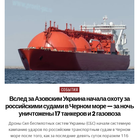
СОБЫТИЯ
Posted in
Вслед за Азовским Украина начала охоту за
российскими судами в Черном море — за ночь
уничтожены 17 танкеров и 2 газовоза
Дроны Сил беспилотных систем Украины (СБС) начали системную
кампанию ударов по российским транспортным судам в Черном
море после того, как за последние девять суток поразили 116