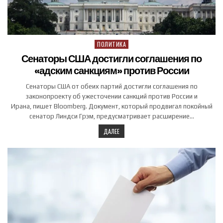
ПОЛИТИКА
Posted in
Сенаторы США достигли соглашения по
«адским санкциям» против России
Сенаторы США от обеих партий достигли соглашения по
законопроекту об ужесточении санкций против России и
Ирана, пишет Bloomberg. Документ, который продвигал покойный
сенатор Линдси Грэм, предусматривает расширение…
ДАЛЕЕ