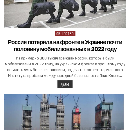
ОБЩЕСТВО
Posted in
Россия потеряла на фронте в Украине почти
половину мобилизованных в 2022 году
Из примерно 300 тысяч граждан России, которые были
мобилизованы в 2022 году, на украинском фронте к прошлому году
осталось чуть больше половины, подсчитал эксперт германского
Института проблем международной безопасности Янис Клюге…
ДАЛЕЕ