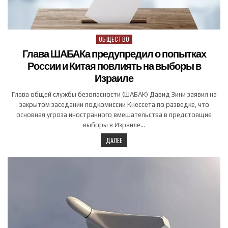
ОБЩЕСТВО
Posted in
Глава ШАБАКа предупредил о попытках
России и Китая повлиять на выборы в
Израиле
Глава общей службы безопасности (ШАБАК) Давид Зини заявил на
закрытом заседании подкомиссии Кнессета по разведке, что
основная угроза иностранного вмешательства в предстоящие
выборы в Израиле…
ДАЛЕЕ