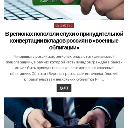
ОБЩЕСТВО
Posted in
В регионах поползли слухи о принудительной
конвертации вкладов россиян в «военные
облигации»
Чиновники в российских регионах опасаются «финансовой
спецоперации», в рамках которой часть вкладов граждан в банках
может быть принудительно конвертирована в «военные
облигации». Об этом «Верстке» рассказали источники, близкие
к правительствам нескольких субъектов РФ….
ДАЛЕЕ