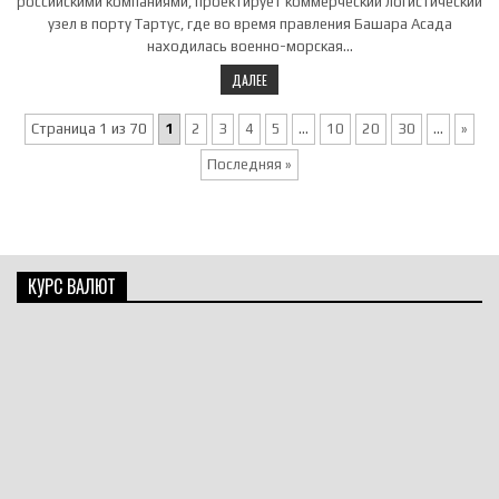
российскими компаниями, проектирует коммерческий логистический
узел в порту Тартус, где во время правления Башара Асада
находилась военно-морская…
ДАЛЕЕ
Страница 1 из 70
1
2
3
4
5
...
10
20
30
...
»
Последняя »
КУРС ВАЛЮТ