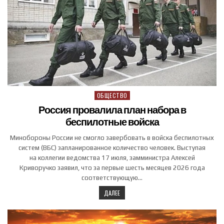
ОБЩЕСТВО
Posted in
Россия провалила план набора в
беспилотные войска
Минобороны России не смогло завербовать в войска беспилотных
систем (ВБС) запланированное количество человек. Выступая
на коллегии ведомства 17 июля, замминистра Алексей
Криворучко заявил, что за первые шесть месяцев 2026 года
соответствующую…
ДАЛЕЕ