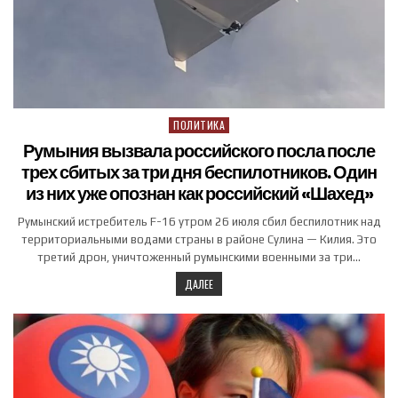
ПОЛИТИКА
Posted in
Румыния вызвала российского посла после
трех сбитых за три дня беспилотников. Один
из них уже опознан как российский «Шахед»
Румынский истребитель F-16 утром 26 июля сбил беспилотник над
территориальными водами страны в районе Сулина — Килия. Это
третий дрон, уничтоженный румынскими военными за три…
ДАЛЕЕ