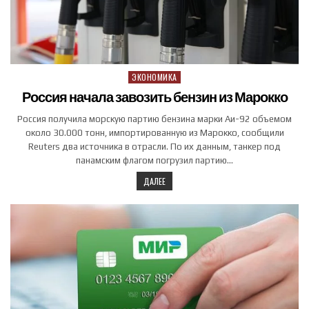
ЭКОНОМИКА
Posted in
Россия начала завозить бензин из Марокко
Россия получила морскую партию бензина марки Аи-92 объемом
около 30.000 тонн, импортированную из ‌Марокко, сообщили
Reuters два источника в отрасли. По их данным, танкер под
панамским флагом ‌погрузил партию…
ДАЛЕЕ