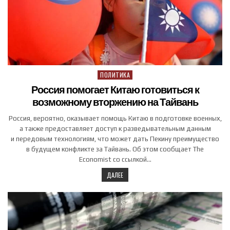
ПОЛИТИКА
Posted in
Россия помогает Китаю готовиться к
возможному вторжению на Тайвань
Россия, вероятно, оказывает помощь Китаю в подготовке военных,
а также предоставляет доступ к разведывательным данным
и передовым технологиям, что может дать Пекину преимущество
в будущем конфликте за Тайвань. Об этом сообщает The
Economist со ссылкой…
ДАЛЕЕ