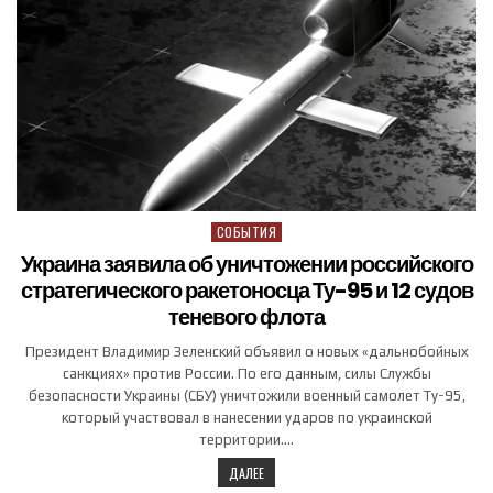
СОБЫТИЯ
Posted in
Украина заявила об уничтожении российского
стратегического ракетоносца Ту-95 и 12 судов
теневого флота
Президент Владимир Зеленский объявил о новых «дальнобойных
санкциях» против России. По его данным, силы Службы
безопасности Украины (СБУ) уничтожили военный самолет Ту-95,
который участвовал в нанесении ударов по украинской
территории….
ДАЛЕЕ