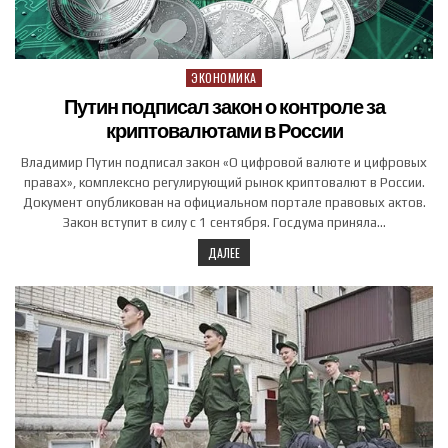
ЭКОНОМИКА
Posted in
Путин подписал закон о контроле за
криптовалютами в России
Владимир Путин подписал закон «О цифровой валюте и цифровых
правах», комплексно регулирующий рынок криптовалют в России.
Документ опубликован на официальном портале правовых актов.
Закон вступит в силу с 1 сентября. Госдума приняла…
ДАЛЕЕ