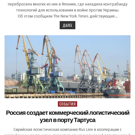
перебросила многих из них в Японию, где наладила контрабанду
технологий для использования в войне против Украины.
Об этом сообщили The New York Times действующие…
ДАЛЕЕ
СОБЫТИЯ
Posted in
Россия создает коммерческий логистический
узел в порту Тартуса
Сирийская логистическая компания Rus Line в кооперации с