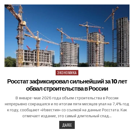
ЭКОНОМИКА
Posted in
Росстат зафиксировал сильнейший за 10 лет
обвал строительства в России
В январе–мае 2026 года объем строительства в России
непрерывно сокращался и по итогам пяти месяцев упал на 7,4% год
к году, сообщают «Известия» со ссылкой на данные Росстата. Как
отмечает издание, это самый длительный спад…
ДАЛЕЕ