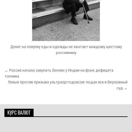
Денег на покупку еды и одежды не хватает каждому шестому
россиянину
Навигация по записям
← Россия начала закупать бензин у Индии на фоне дефицита
топлива
Левые против призыва ультраортодоксов: подан иск в Верховный
суд →
КУРС ВАЛЮТ