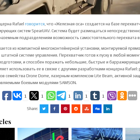
нцерна Rafael
говорится
, что «Железная оса» создается на базе перехватчи
ирующих систем SpearUAV. Система будет размещаться непосредственн
 наземным подразделениям возможность самостоятельного перехвата в
кается из компактной многоконтейнерной установки, монтируемой прямо
 штатной системе управления. Перехватчик готов к пуску в любой момент
подготовки, и способен поражать небольшие, быстрые и барражирующи
ляет использовать ее в связке с другими разработками концерна Rafael:
в семейства Drone Dome, лазерным комплексом Lite Beam, активной защ
авляемыми боевыми модулями SAMSON.
1
1
1
1
1
Share:
cles