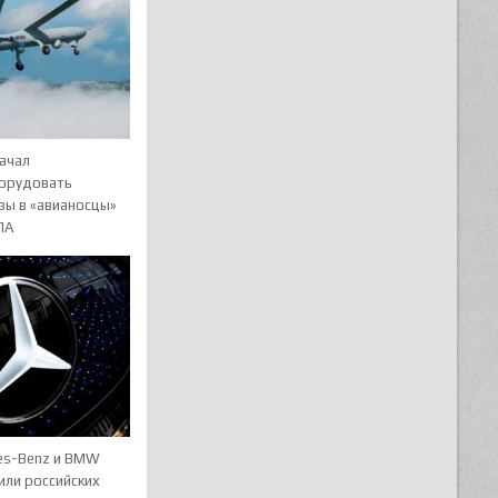
начал
орудовать
зы в «авианосцы»
ЛА
es-Benz и BMW
или российских