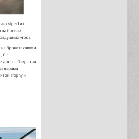
ка Viper I из
о на боевых
оздушных угроз.
 на бронетехнику и
, без
е дроны. Открытая
 радарами
итой Trophy и