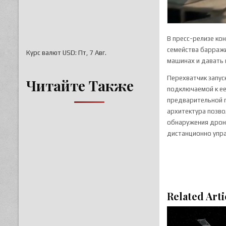
В пресс-релизе ко
семейства барраж
Курс валют
USD
: Пт, 7 Авг.
машинах и давать
Перехватчик запус
Читайте Также
подключаемой к ее
предварительной 
архитектура позво
обнаружения дроно
дистанционно упр
Related Arti