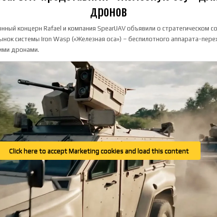
дронов
нный концерн Rafael и компания SpearUAV объявили о стратегическом с
нок системы Iron Wasp («Железная оса») – беспилотного аппарата-пере
ими дронами.
Click here to accept Marketing cookies and load this content