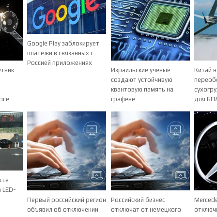
Google Play заблокирует
платежи в связанных с
Россией приложениях
утник
Израильские ученые
Китай 
создают устойчивую
переоб
квантовую память на
сухогру
осе
графене
для БП
ссе
а LED-
Первый российский регион
Российский бизнес
Merced
объявил об отключении
отключат от немецкого
отключ