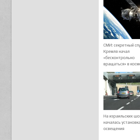
СМИ: секретный сп
Кремля начал
«бесконтрольно
вращаться» в косм
На израильских шо
началась установк
освещения