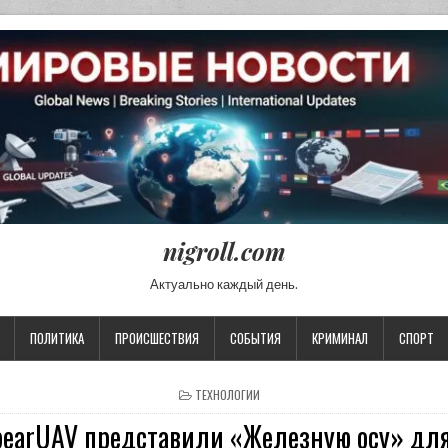
nigroll.com
Актуально каждый день.
ПОЛИТИКА
ПРОИСШЕСТВИЯ
СОБЫТИЯ
КРИМИНАЛ
СПОРТ
POSTED IN
ТЕХНОЛОГИИ
SpearUAV представили «Железную осу» для