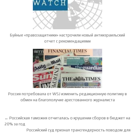
Буйные «правозащитники» настрочили новый антиизраильский
отчет с рекомендациями
Россия потребовала от WSJ изменить редакционную политику в
обмен на благополучие арестованного журналиста
Навигация по записям
← Российская таможня отчиталась о крушении сборов в бюджет на
20% за год
Российский суд признал трансгендерность поводом для