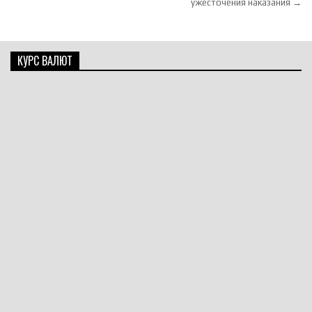
ужесточения наказания →
КУРС ВАЛЮТ