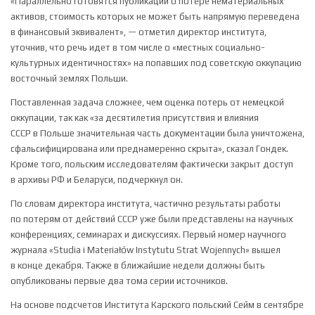
«Параллельно готовятся публикации о потере нематериальных
активов, стоимость которых не может быть напрямую переведена
в финансовый эквивалент», — отметил директор института,
уточнив, что речь идет в том числе о «местных социально-
культурных идентичностях» на попавших под советскую оккупацию
восточный землях Польши.
Поставленная задача сложнее, чем оценка потерь от немецкой
оккупации, так как «за десятилетия присутствия и влияния
СССР в Польше значительная часть документации была уничтожена,
сфальсифицирована или преднамеренно скрыта», сказал Гондек.
Кроме того, польским исследователям фактически закрыт доступ
в архивы РФ и Беларуси, подчеркнул он.
По словам директора института, частично результаты работы
по потерям от действий СССР уже были представлены на научных
конференциях, семинарах и дискуссиях. Первый номер научного
журнала «Studia i Materiałów Instytutu Strat Wojennych» вышел
в конце декабря. Также в ближайшие недели должны быть
опубликованы первые два тома серии источников.
На основе подсчетов Института Карского польский Сейм в сентябре