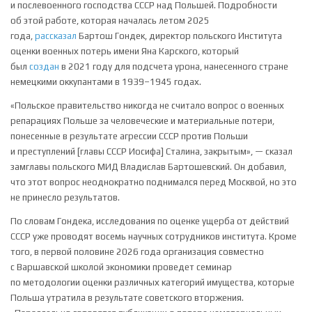
и послевоенного господства СССР над Польшей. Подробности
об этой работе, которая началась летом 2025
года,
рассказал
Бартош Гондек, директор польского Института
оценки военных потерь имени Яна Карского, который
был
создан
в 2021 году для подсчета урона, нанесенного стране
немецкими оккупантами в 1939–1945 годах.
«Польское правительство никогда не считало вопрос о военных
репарациях Польше за человеческие и материальные потери,
понесенные в результате агрессии СССР против Польши
и преступлений [главы СССР Иосифа] Сталина, закрытым», — сказал
замглавы польского МИД Владислав Бартошевский. Он добавил,
что этот вопрос неоднократно поднимался перед Москвой, но это
не принесло результатов.
По словам Гондека, исследования по оценке ущерба от действий
СССР уже проводят восемь научных сотрудников института. Кроме
того, в первой половине 2026 года организация совместно
с Варшавской школой экономики проведет семинар
по методологии оценки различных категорий имущества, которые
Польша утратила в результате советского вторжения.