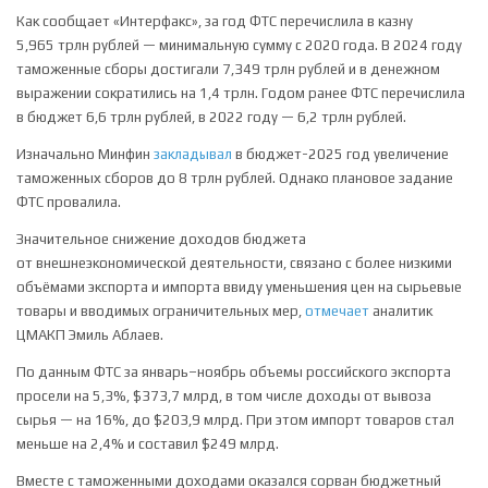
Как сообщает «Интерфакс», за год ФТС перечислила в казну
5,965 трлн рублей — минимальную сумму с 2020 года. В 2024 году
таможенные сборы достигали 7,349 трлн рублей и в денежном
выражении сократились на 1,4 трлн. Годом ранее ФТС перечислила
в бюджет 6,6 трлн рублей, в 2022 году — 6,2 трлн рублей.
Изначально Минфин
закладывал
в бюджет-2025 год увеличение
таможенных сборов до 8 трлн рублей. Однако плановое задание
ФТС провалила.
Значительное снижение доходов бюджета
от внешнеэкономической деятельности, связано с более низкими
объёмами экспорта и импорта ввиду уменьшения цен на сырьевые
товары и вводимых ограничительных мер,
отмечает
аналитик
ЦМАКП Эмиль Аблаев.
По данным ФТС за январь–ноябрь объемы российского экспорта
просели на 5,3%, $373,7 млрд, в том числе доходы от вывоза
сырья — на 16%, до $203,9 млрд. При этом импорт товаров стал
меньше на 2,4% и составил $249 млрд.
Вместе с таможенными доходами оказался сорван бюджетный