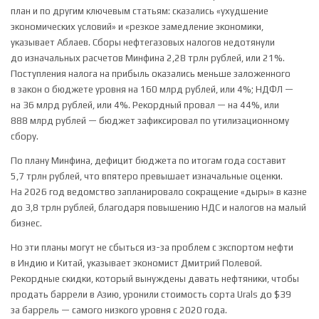
план и по другим ключевым статьям: сказались «ухудшение
экономических условий» и «резкое замедление экономики,
указывает Аблаев. Сборы нефтегазовых налогов недотянули
до изначальных расчетов Минфина 2,28 трлн рублей, или 21%.
Поступления налога на прибыль оказались меньше заложенного
в закон о бюджете уровня на 160 млрд рублей, или 4%; НДФЛ —
на 36 млрд рублей, или 4%. Рекордный провал — на 44%, или
888 млрд рублей — бюджет зафиксировал по утилизационному
сбору.
По плану Минфина, дефицит бюджета по итогам года составит
5,7 трлн рублей, что впятеро превышает изначальные оценки.
На 2026 год ведомство запланировало сокращение «дыры» в казне
до 3,8 трлн рублей, благодаря повышению НДС и налогов на малый
бизнес.
Но эти планы могут не сбыться из-за проблем с экспортом нефти
в Индию и Китай, указывает экономист Дмитрий Полевой.
Рекордные скидки, который вынуждены давать нефтяники, чтобы
продать баррели в Азию, уронили стоимость сорта Urals до $39
за баррель — самого низкого уровня с 2020 года.