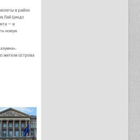
амолеты в район
ня Лай Циндэ
икта — и
ать новую
разумна».
ко жители острова