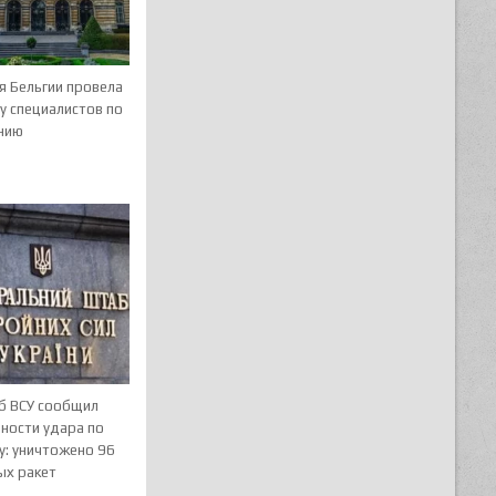
я Бельгии провела
у специалистов по
нию
б ВСУ сообщил
ности удара по
у: уничтожено 96
ых ракет