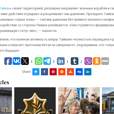
Тайвань
своей территорией, регулярно направляет военные корабли и с
 такие действия осуждают и расценивают как давление. Президент Тайва
азываемые «серые зоны» — тактики давления без прямого военного конфл
оздействие со стороны Пекина усиливаются. «Они стремятся сформиров
рывающую статус-кво», — сказал он.
являли, что военная активность вокруг Тайваня «полностью оправдана и 
ваня отвергает претензии Китая на суверенитет, подчеркивая, что толь
его будущее.
1
1
1
1
Share:
cles