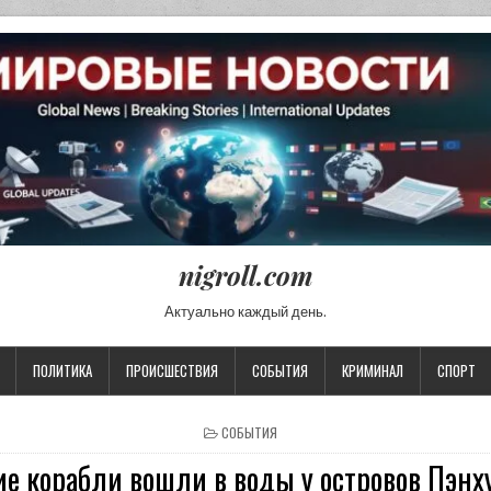
nigroll.com
Актуально каждый день.
ПОЛИТИКА
ПРОИСШЕСТВИЯ
СОБЫТИЯ
КРИМИНАЛ
СПОРТ
POSTED IN
СОБЫТИЯ
е корабли вошли в воды у островов Пэнх