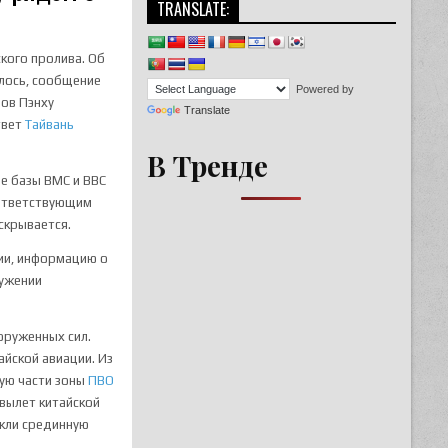
TRANSLATE:
кого пролива. Об
алось, сообщение
Powered by
вов Пэнху
Translate
твет
Тайвань
В Тренде
ые базы ВМС и ВВС
оответствующим
скрывается.
ии, информацию о
ружении
оруженных сил.
айской авиации. Из
ную части зоны
ПВО
вылет китайской
екли срединную