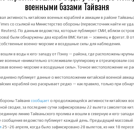
военными базами Тайваня
ал активность китайских военных кораблей и авиации в районе Тайваньс
 Times со ссылкой на Министерство обороны (первоисточник найти не уд
л
Reuters). По данным ведомства, которые публикуют СМИ, вблизи остро
рова) были обнаружены два корабля ВМС Китая — эсминец и фрегат. В о
 собственные военно-морские и воздушные силы для наблюдения.
 вошли в воды к юго-западу от Пэнху — района, где расположены крупн
кие военные «внимательно отслеживали группировку и отреагировали с
овав военно-морские и воздушные силы». Точное местоположение не ра
жедневно публикует данные о местоположении китайской военной авиац
йских кораблей оно раскрывает редко — как правило, только при обна
обороны Тайваня
сообщает
о продолжающейся активности китайских во
ной сводке, за последние сутки зафиксированы 22 вылета самолетов кит
срединную линию Тайваньского пролива и вошли в северную и юго-запад
е сообщения ведомство публикует каждый день. Предыдущий массовый 
л
25–26 апреля, когда было зафиксировано 28 вылетов, из них 18 перес