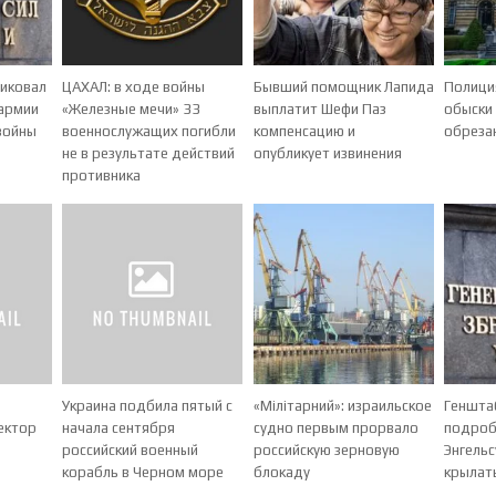
ликовал
ЦАХАЛ: в ходе войны
Бывший помощник Лапида
Полици
 армии
«Железные мечи» 33
выплатит Шефи Паз
обыски 
войны
военнослужащих погибли
компенсацию и
обреза
не в результате действий
опубликует извинения
противника
Украина подбила пятый с
«Мілітарний»: израильское
Геншта
ектор
начала сентября
судно первым прорвало
подроб
российский военный
российскую зерновую
Энгельс
корабль в Черном море
блокаду
крылат