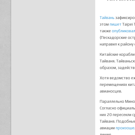
Тайвань
зафиксиров
этом
пишет
Taipei
также
опубликова
(Пескадорские ост
направил к району
Китайские корабли
Тайваня. Тайваньс
образом, задейств
Хотя ведомство е
перемещениях кита
авианосцев.
Параллельно Мин
Согласно официаль
них 20 пересекли 
Тайваня. Подобны
авиации
произоше
линию.