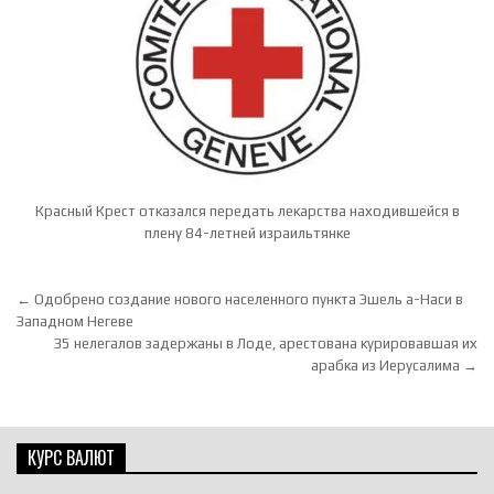
Красный Крест отказался передать лекарства находившейся в
плену 84-летней израильтянке
Навигация по записям
← Одобрено создание нового населенного пункта Эшель а-Наси в
Западном Негеве
35 нелегалов задержаны в Лоде, арестована курировавшая их
арабка из Иерусалима →
КУРС ВАЛЮТ