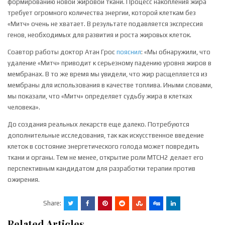
формированию новой жировой ткани. Процесс накопления жира
требует огромного количества энергии, которой клеткам без
«Митч» очень не хватает. В результате подавляется экспрессия
генов, необходимых для развития и роста жировых клеток.
Соавтор работы доктор Атан Грос
пояснил
: «Мы обнаружили, что
удаление «Митч» приводит к серьезному падению уровня жиров в
мембранах. В то же время мы увидели, что жир расщепляется из
мембраны для использования в качестве топлива. Иными словами,
мы показали, что «Митч» определяет судьбу жира в клетках
человека».
До создания реальных лекарств еще далеко. Потребуются
дополнительные исследования, так как искусственное введение
клеток в состояние энергетического голода может повредить
ткани и органы. Тем не менее, открытие роли MTCH2 делает его
перспективным кандидатом для разработки терапии против
ожирения.
Share:
Related Articles