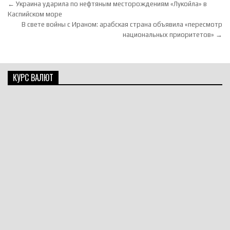
Навигация по записям
← Украина ударила по нефтяным месторождениям «Лукойла» в
Каспийском море
В свете войны с Ираном: арабская страна объявила «пересмотр
национальных приоритетов» →
КУРС ВАЛЮТ