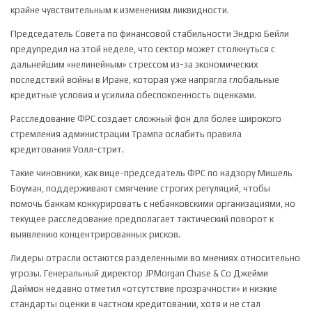
крайне чувствительным к изменениям ликвидности.
Председатель Совета по финансовой стабильности Эндрю Бейли
предупредил на этой неделе, что сектор может столкнуться с
дальнейшим «нелинейным» стрессом из-за экономических
последствий войны в Иране, которая уже напрягла глобальные
кредитные условия и усилила обеспокоенность оценками.
Расследование ФРС создает сложный фон для более широкого
стремления администрации Трампа ослабить правила
кредитования Уолл-стрит.
Такие чиновники, как вице-председатель ФРС по надзору Мишель
Боуман, поддерживают смягчение строгих регуляций, чтобы
помочь банкам конкурировать с небанковскими организациями, но
текущее расследование предполагает тактический поворот к
выявлению концентрированных рисков.
Лидеры отрасли остаются разделенными во мнениях относительно
угрозы. Генеральный директор
JPMorgan Chase & Co
Джейми
Даймон недавно отметил «отсутствие прозрачности» и низкие
стандарты оценки в частном кредитовании, хотя и не стал