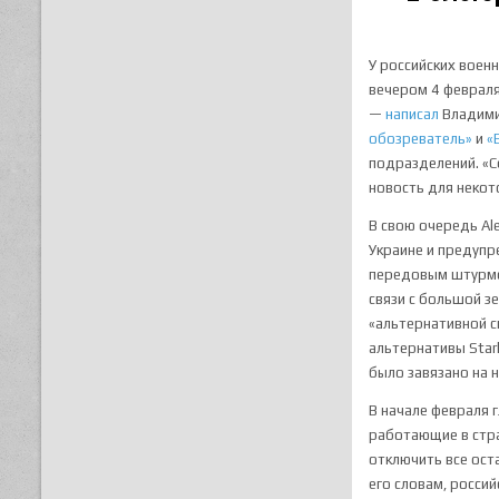
У российских воен
вечером 4 февраля
—
написал
Владими
обозреватель»
и
«
подразделений. «С
новость для некот
В свою очередь Ale
Украине и предупре
передовым штурмов
связи с большой з
«альтернативной св
альтернативы Starl
было завязано на 
В начале февраля
работающие в стра
отключить все ост
его словам, росси