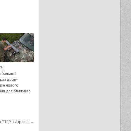
7:
обильный
ский дрон-
дзе нового
ния для ближнего
а ПТСР в Израиле →