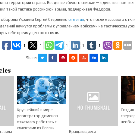
м на территории страны. Введение «белого списка» — единственное тех
ия такой тактике российской армии, подчеркивал Федоров.
а обороны Украины Сергей Стерненко
отметил
, что после массового отклю
делений начнутся проблемы с управлением войсками на тактическом уров
уть себе преимущество в связи.
1
1
1
1
1
Share:
cles
Крупнейший в мире
Создан
регистратор доменов
сверхпр
отказался работать с
необыч
клиентами из России
ставила
Вращающиеся