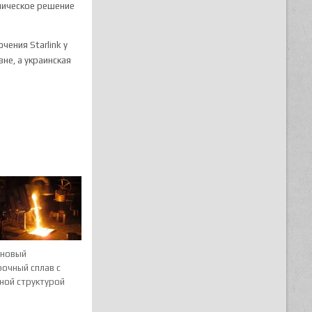
ническое решение
чения Starlink у
не, а украинская
 новый
очный сплав с
ной структурой