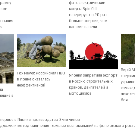
 рампу
фотоэлектрические
еске
конусы Spin Cell
в
генерируют в 20 раз
зования
больше энергии, чем
ля
плоские панели
Вирій М
Fox News: Российская ПВО
Япония запретила экспорт
сверхм
в Иране оказалась
в Россию строительных
украин
неэффективной
кранов, двигателей и
камика
ла
мотоциклов
поколе
ующие в
боя
ия по записям
первое в Японии производство 3-нм чипов
дложили метод смягчения тяжелых воспоминаний на фоне резкого рост