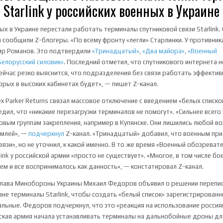
Starlink у российских военных в Украине
ных в Украине перестали работать терминалы спутниковой связи Starlink.
 сообщили Z-блогеры. «По всему фронту «легли» Старлинки. У противник
р Романов. Это подтвердили
«Тринадцатый»
,
«Два майора»
,
«Военный
Белорусский силовик»
. Последний отметил, что спутникового интернета 
ейчас резко выяснится, что подразделения без связи работать эффективн
орых в высоких кабинетах будет», — пишет Z-канал.
x Parker Returns связал массовое отключение с введением «белых списков»
дил, что «никакие перезагрузки терминалов не помогут». «Сильнее всего
ым группам закрепления, например в Купянске. Они лишились любой в
емлей», —
подчеркнул
Z-канал. «Тринадцатый» добавил, что военным при
язи», но не уточнил, к какой именно. В то же время «Военный обозреват
ink у российской армии «просто не существует». «Многое, в том числе бо
нем и все воспринималось как данность», — констатировал Z-канал.
 глава Минобороны Украины Михаил Федоров объявил о решении перепис
не терминалы Starlink, чтобы создать «белый список» зарегистрированн
альные. Федоров подчеркнул, что это «реакция на использование россиян
йская армия начала устанавливать терминалы на дальнобойные дроны дл