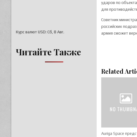
ударов по объекта
для противодейств
Советник министр
российских подраз
Курс валют
USD
: Сб, 8 Авг.
армия сможет верн
Читайте Также
Related Arti
Auriga Space пред