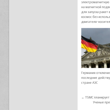
электромагнитную
на магнитной подв
для запуска ракет 
космос без исполь
двигателя-носите
Германия отключи
последние действ
стране АЭС
Навигац
← TSMC планирует 
Ученые пре