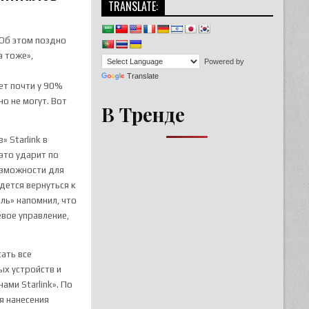
TRANSLATE:
 Об этом поздно
а тоже»,
Powered by
Translate
нет почти у 90%
о не могут. Вот
В Тренде
 Starlink в
 это ударит по
озможности для
дется вернуться к
ель» напомнил, что
евое управление,
ать все
ых устройств и
ами Starlink». По
я нанесения