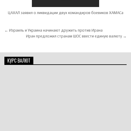
ЦАХАЛ заявил о ликвидации двух командиров боевиков ХАМАСа
Навигация по записям
← Израиль и Украина начинают дружить против Ирана
Иран предложил странам ШОС ввести единую валюту →
КУРС ВАЛЮТ