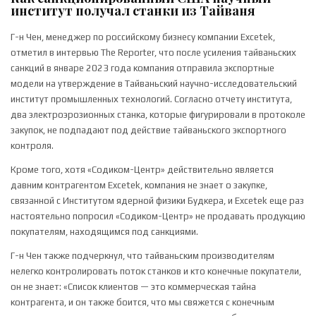
институт получал станки из Тайваня
Г-н Чен, менеджер по российскому бизнесу компании Excetek,
отметил в интервью The Reporter, что после усиления тайваньских
санкций в январе 2023 года компания отправила экспортные
модели на утверждение в Тайваньский научно-исследовательский
институт промышленных технологий. Согласно отчету института,
два электроэрозионных станка, которые фигурировали в протоколе
закупок, не подпадают под действие тайваньского экспортного
контроля.
Кроме того, хотя «Содиком-Центр» действительно является
давним контрагентом Excetek, компания не знает о закупке,
связанной с Институтом ядерной физики Будкера, и Excetek еще раз
настоятельно попросил «Содиком-Центр» не продавать продукцию
покупателям, находящимся под санкциями.
Г-н Чен также подчеркнул, что тайваньским производителям
нелегко контролировать поток станков и кто конечные покупатели,
он не знает: «Список клиентов — это коммерческая тайна
контрагента, и он также боится, что мы свяжется с конечным