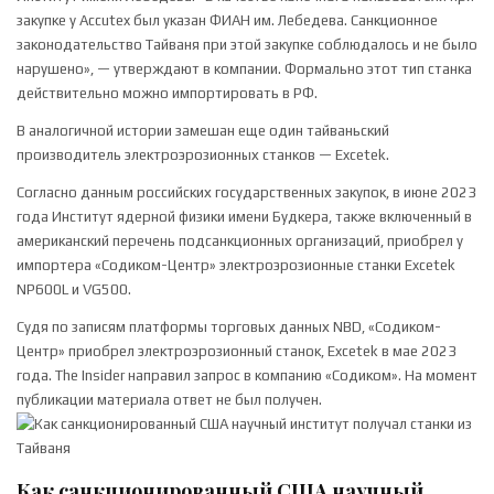
закупке у Accutex был указан ФИАН им. Лебедева. Санкционное
законодательство Тайваня при этой закупке соблюдалось и не было
нарушено», — утверждают в компании. Формально этот тип станка
действительно можно импортировать в РФ.
В аналогичной истории замешан еще один тайваньский
производитель электроэрозионных станков — Excetek.
Согласно данным российских государственных закупок, в июне 2023
года Институт ядерной физики имени Будкера, также включенный в
американский перечень подсанкционных организаций, приобрел у
импортера «Содиком-Центр» электроэрозионные станки Excetek
NP600L и VG500.
Судя по записям платформы торговых данных NBD, «Содиком-
Центр» приобрел электроэрозионный станок, Excetek в мае 2023
года. The Insider направил запрос в компанию «Содиком». На момент
публикации материала ответ не был получен.
Как санкционированный США научный