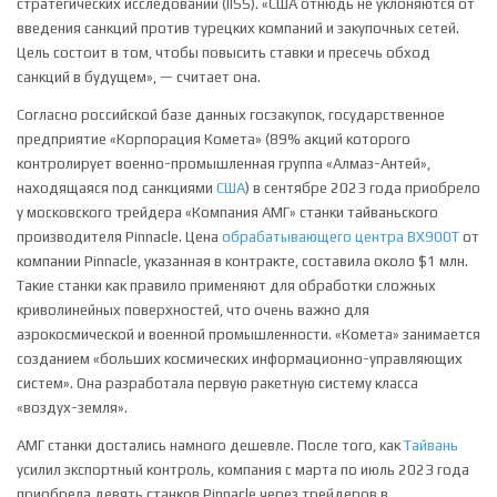
стратегических исследований (IISS). «США отнюдь не уклоняются от
введения санкций против турецких компаний и закупочных сетей.
Цель состоит в том, чтобы повысить ставки и пресечь обход
санкций в будущем», — считает она.
Согласно российской базе данных госзакупок, государственное
предприятие «Корпорация Комета» (89% акций которого
контролирует военно-промышленная группа «Алмаз-Антей»,
находящаяся под санкциями
США
) в сентябре 2023 года приобрело
у московского трейдера «Компания АМГ» станки тайваньского
производителя Pinnacle. Цена
обрабатывающего центра BX900T
от
компании Pinnacle, указанная в контракте, составила около $1 млн.
Такие станки как правило применяют для обработки сложных
криволинейных поверхностей, что очень важно для
аэрокосмической и военной промышленности. «Комета» занимается
созданием «больших космических информационно-управляющих
систем». Она разработала первую ракетную систему класса
«воздух-земля».
АМГ станки достались намного дешевле. После того, как
Тайвань
усилил экспортный контроль, компания с марта по июль 2023 года
приобрела девять станков Pinnacle через трейдеров в