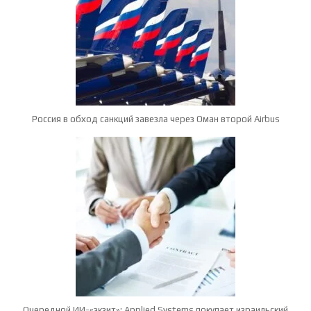
Россия в обход санкций завезла через Оман второй Airbus
Очередной ИИ-«экзит»: Applied Systems покупает израильский