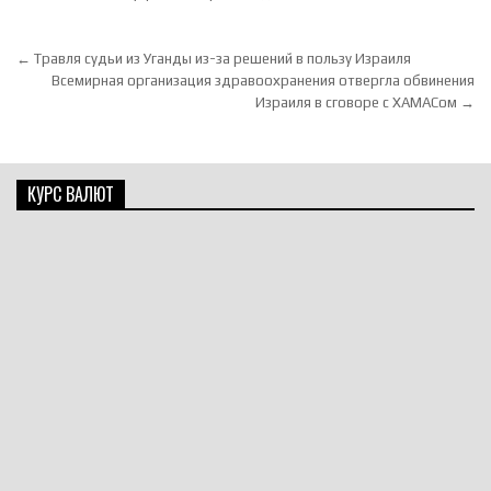
Навигация по записям
← Травля судьи из Уганды из-за решений в пользу Израиля
Всемирная организация здравоохранения отвергла обвинения
Израиля в сговоре с ХАМАСом →
КУРС ВАЛЮТ