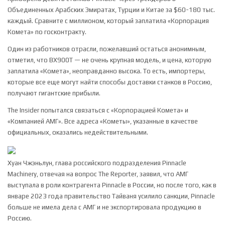
Объединенных Арабских Эмиратах, Турции и Китае за $60-180 тыс.
каждый. Сравните с миллионом, который заплатила «Корпорация
Комета» по госконтракту.
Один из работников отрасли, пожелавший остаться анонимным,
отметил, что BX900T — не очень крупная модель, и цена, которую
заплатила «Комета», неоправданно высока. То есть, импортеры,
которые все еще могут найти способы доставки станков в Россию,
получают гигантские прибыли.
The Insider попытался связаться с «Корпорацией Комета» и
«Компанией АМГ». Все адреса «Кометы», указанные в качестве
официальных, оказались недействительными.
Хуан Чжэньлун, глава российского подразделения Pinnacle
Machinery, отвечая на вопрос The Reporter, заявил, что АМГ
выступала в роли контрагента Pinnacle в России, но после того, как в
январе 2023 года правительство Тайваня усилило санкции, Pinnacle
больше не имела дела с АМГ и не экспортировала продукцию в
Россию.