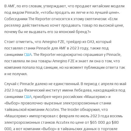
В АМГ, по его словам, утверждают, что продают китайские модели
под видом Pinnacle, «чтобы продать их легче и по лучшей цене».
Собеседники The Reporter относятся к этому скептически: «Если
реселлер действительно хочет продавать товар по высокой цене,
почему бы не выдавать его за японский бренд?»
Стоит отметить, что Amegino FZE, трейдер из ОАЭ, который
поставлял станки Pinnacle для АМГ в 2023 году, также под
санкциями
США
. The Reporter неоднократно спрашивал у Pinnacle,
поставляла ли она товары Amegino FZE и знает ли она о том, что
компания попала под санкции, но на момент публикации ответа так
и не получил.
Случай с Pinnacle далеко не единственный. В период с апреля по май
2023 года Физический институт имени Лебедева, находящийся под
санкциями
США
, приобрел через российских «Машсервис» и
«Выбор» проволочно-вырезные электроэрозионные станки
тайваньской компании Accutex. The Insider обнаружил, что
«Машсервис» импортировал с февраля по июль 2023 года восемь
электроэрозионных станков Accutex по цене от $65 000 до $80
000, а вот компании «Выбор» в тайваньских данных о торговле