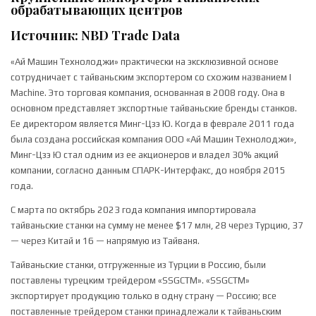
обрабатывающих центров
Источник: NBD Trade Data
«Ай Машин Технолоджи» практически на эксклюзивной основе
сотрудничает с тайваньским экспортером со схожим названием I
Machine. Это торговая компания, основанная в 2008 году. Она в
основном представляет экспортные тайваньские бренды станков.
Ее директором является Минг-Цзэ Ю. Когда в феврале 2011 года
была создана российская компания ООО «Ай Машин Технолоджи»,
Минг-Цзэ Ю стал одним из ее акционеров и владел 30% акций
компании, согласно данным СПАРК-Интерфакс, до ноября 2015
года.
С марта по октябрь 2023 года компания импортировала
тайваньские станки на сумму не менее $17 млн, 28 через Турцию, 37
— через Китай и 16 — напрямую из Тайваня.
Тайваньские станки, отгруженные из Турции в Россию, были
поставлены турецким трейдером «SSGCTM». «SSGCTM»
экспортирует продукцию только в одну страну — Россию; все
поставленные трейдером станки принадлежали к тайваньским