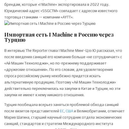
брендам, которые «I Machine» экспортировала в 2022 году.
Юридический адрес «SSGCTM» совпадает с адресом известного
торговца станками — компании «AYTT».
Импортная сеть I Machine в Россию через
Турцию
В интервью The Reporter глава I Machine Минг-Цзэ Ю рассказал, что
после введения санкций его компания больше «не сотрудничает» с
«Ай Машин Технолоджи», но по-прежнему поддерживает
«дружеские отношения». По его словам, для удовлетворения
спроса российскому рынку неизбежно придется искать
альтернативную продукцию. Поэтому «Ай Машин Технолоджи»
действительно переключилась на закупки в Китае и Турции, но эти
закупки не имеют к нему никакого отношения.
Турция пообещала всерьез заняться проблемой обхода санкций
после визитов представителей
ЕС
,
США
и Великобритании, отмечает
Мария Шагина, старший научный сотрудник отдела экономических
санкций, стандартов и стратегии Международного института