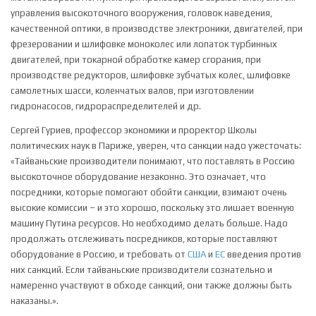
управления высокоточного вооружения, головок наведения,
качественной оптики, в производстве электроники, двигателей, при
фрезеровании и шлифовке моноколес или лопаток турбинных
двигателей, при токарной обработке камер сгорания, при
производстве редукторов, шлифовке зубчатых колес, шлифовке
самолетных шасси, коленчатых валов, при изготовлении
гидронасосов, гидрораспределителей и др.
Сергей Гуриев, профессор экономики и проректор Школы
политических наук в Париже, уверен, что санкции надо ужесточать:
«Тайваньские производители понимают, что поставлять в Россию
высокоточное оборудование незаконно. Это означает, что
посредники, которые помогают обойти санкции, взимают очень
высокие комиссии – и это хорошо, поскольку это лишает военную
машину Путина ресурсов. Но необходимо делать больше. Надо
продолжать отслеживать посредников, которые поставляют
оборудование в Россию, и требовать от
США
и
ЕС
введения против
них санкций. Если тайваньские производители сознательно и
намеренно участвуют в обходе санкций, они также должны быть
наказаны.».