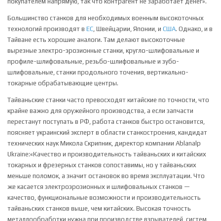
покупателем напрямую, так что контрагент не заработает денег».
Большинство станков для необходимых военным высокоточных
технологий производят в
ЕС
, Швейцарии, Японии, и
США
. Однако, и в
Тайване есть хорошие аналоги. Там делают высокоточные
вырезные электро-эрозионные станки, кругло-шлифовальные и
профиле-шлифовальные, резьбо-шлифовальные и зубо-
шлифовальные, станки продольного точения, вертикально-
токарные обрабатывающие центры.
Тайваньские станки часто превосходят китайские по точности, что
крайне важно для оружейного производства, а если запчасти
перестанут поступать в РФ, работа станков быстро остановится,
поясняет украинский эксперт в области станкостроения, кандидат
технических наук Микола Скрипник, директор компании Ablanalp
Ukraine:«Качество и производительность тайваньских и китайских
токарных и фрезерных станков сопоставимы, но у тайваньских
меньше поломок, а значит остановок во время эксплуатации. Что
же касается электроэрозионных и шлифовальных станков —
качество, функциональные возможности и производительность
тайваньских станков выше, чем китайских. Высокая точность
металлообработки нужна при производстве взрывателей, систем