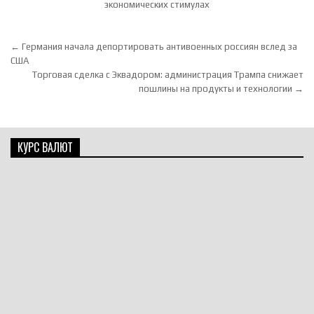
экономических стимулах
Навигация по записям
← Германия начала депортировать антивоенных россиян вслед за
США
Торговая сделка с Эквадором: администрация Трампа снижает
пошлины на продукты и технологии →
КУРС ВАЛЮТ