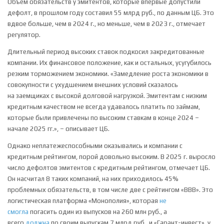
Объем обязательств у эмитентов, которые впервые допустили
дефолт, в прошлом году составил 55 млрд руб., по данным ЦБ. Это
вдвое больше, чем в 2024 г., но меньше, чем в 2023 г., отмечает
регулятор.
Длительный период высоких ставок подкосил закредитованные
компании. Их финансовое положение, как и остальных, усугубилось
резким торможением экономики. «Замедление роста экономики в
совокупности с ухудшением внешних условий сказалось
на заемщиках с высокой долговой нагрузкой. Эмитентам с низким
кредитным качеством не всегда удавалось платить по займам,
которые были привлечены по высоким ставкам в конце 2024 –
начале 2025 гг.», – описывает ЦБ.
Однако неплатежеспособными оказывались и компании с
кредитным рейтингом, порой довольно высоким. В 2025 г. выросло
число дефолтов эмитентов с кредитным рейтингом, отмечает ЦБ.
Он насчитал 8 таких компаний, на них приходилось 45%
проблемных обязательств, в том числе две с рейтингом «ВВВ». Это
логистическая платформа «Монополия», которая
не
смогла
погасить один из выпусков на 260 млн руб., а
всего
должна
по своим выпускам 7 млрд руб., и «Гарант-инвест», у