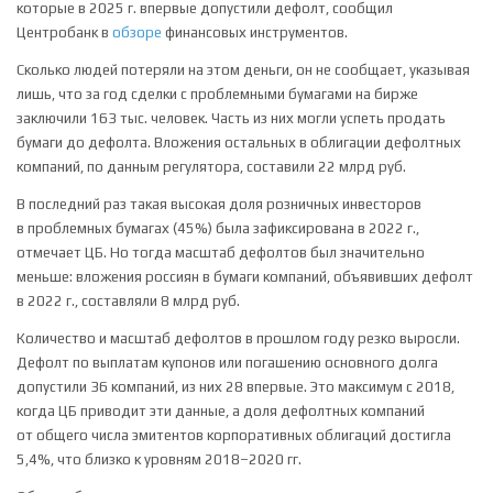
которые в 2025 г. впервые допустили дефолт, сообщил
Центробанк в
обзоре
финансовых инструментов.
Сколько людей потеряли на этом деньги, он не сообщает, указывая
лишь, что за год сделки с проблемными бумагами на бирже
заключили 163 тыс. человек. Часть из них могли успеть продать
бумаги до дефолта. Вложения остальных в облигации дефолтных
компаний, по данным регулятора, составили 22 млрд руб.
В последний раз такая высокая доля розничных инвесторов
в проблемных бумагах (45%) была зафиксирована в 2022 г.,
отмечает ЦБ. Но тогда масштаб дефолтов был значительно
меньше: вложения россиян в бумаги компаний, объявивших дефолт
в 2022 г., составляли 8 млрд руб.
Количество и масштаб дефолтов в прошлом году резко выросли.
Дефолт по выплатам купонов или погашению основного долга
допустили 36 компаний, из них 28 впервые. Это максимум с 2018,
когда ЦБ приводит эти данные, а доля дефолтных компаний
от общего числа эмитентов корпоративных облигаций достигла
5,4%, что близко к уровням 2018–2020 гг.