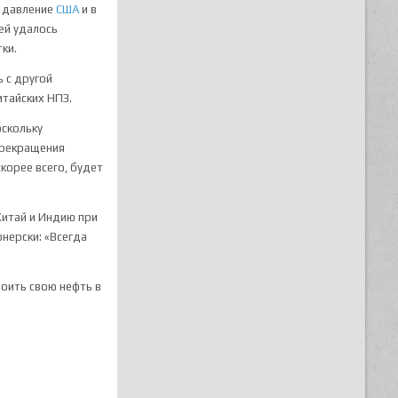
а давление
США
и в
ей удалось
ки.
 с другой
итайских НПЗ.
оскольку
 прекращения
скорее всего, будет
Китай и Индию ‌при
нерски: «Всегда
роить свою нефть в