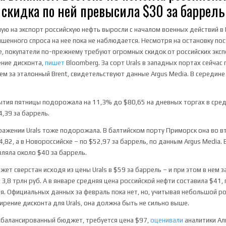
скидка по ней превысила $30 за баррель
ую на экспорт российскую нефть выросли с началом военных действий в 
шенного спроса на нее пока не наблюдается. Несмотря на остановку пос
, покупатели по-прежнему требуют огромных скидок от российских эксп
ение дисконта,
пишет
Bloomberg. За сорт Urals в западных портах сейчас 
ем за эталонный Brent, свидетельствуют данные Argus Media. В середин
рытия пятницы подорожала на 11,3% до $80,65 на дневных торгах в сред
4,39 за баррель.
ажении Urals тоже подорожала. В балтийском порту Приморск она во в
,82, а в Новороссийске – по $52,97 за баррель, по данным Argus Media.
вляла около $40 за баррель.
ет сверстан исходя из цены Urals в $59 за баррель – и при этом в нем 
 3,8 трлн руб. А в январе средняя цена российской нефти составила $41
. Официальных данных за февраль пока нет, но, учитывая небольшой ро
ирение дисконта для Urals, она должна быть не сильно выше.
сбалансированный бюджет, требуется цена $97,
оценивали
аналитики Ал