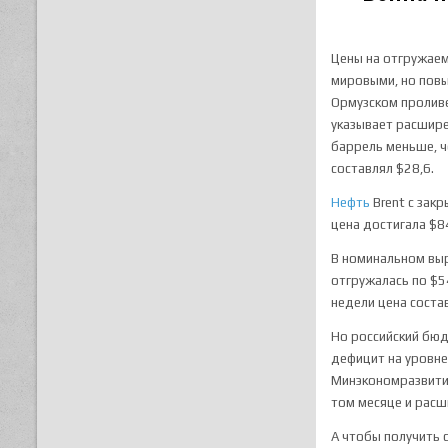
Цены на отгружаем
мировыми, но повы
Ормузском проливе
указывает расшир
баррель меньше, ч
составлял $28,6.
Нефть
Brent с зак
цена достигала $8
В номинальном выр
отгружалась по $54
недели цена соста
Но российский бюдж
дефицит на уровне
Минэкономразвития
том месяце и расш
А чтобы получить 