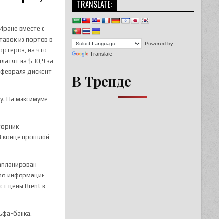
TRANSLATE:
Иране вместе с
тавок из портов в
Powered by
ортеров, на что
Translate
платят на $30,9 за
е февраля дисконт
В Тренде
у. На максимуме
торник
 В конце прошлой
запланирован
, по информации
ст цены Brent в
ьфа-банка.