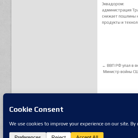
Эквадором:
администрация Тр
снижает пошлины 
продукты и технол
Навигац
← ВВП РФ упал в я
Министр войны СШ