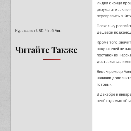
Индия с конца про
результате заключ
переправить в Кит
Поскольку российс
Курс валют
USD
: Чт, 6 Авг.
дешевой подсанкци
Кроме того, значи
Читайте Также
покупателей не на
поставок из Персид
доставляться имен
Вице-премьер Алек
наличии дополните
готовы».
В декабре и январ
необходимых объ