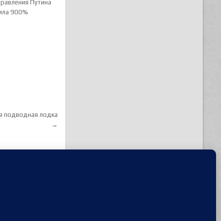
правления Путина
ила 900%
ая подводная лодка
→