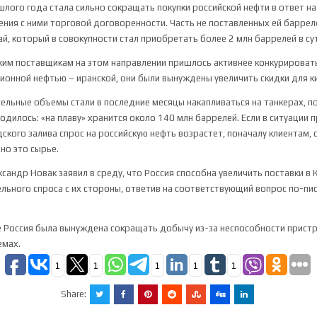
шлого года стала сильно сокращать покупки российской нефти в ответ н
ения с ними торговой договоренности. Часть не поставленных ей баррел
ай, который в совокупности стал приобретать более 2 млн баррелей в сут
ким поставщикам на этом направлении пришлось активнее конкурировать
онной нефтью – иранской, они были вынуждены увеличить скидки для к
тельные объемы стали в последние месяцы накапливаться на танкерах, п
ходилось: «на плаву» хранится около 140 млн баррелей. Если в ситуации
ского залива спрос на российскую нефть возрастет, поначалу клиентам, 
но это сырье.
сандр Новак заявил в среду, что Россия способна увеличить поставки в 
льного спроса с их стороны, ответив на соответствующий вопрос по-пио
е Россия была вынуждена сокращать добычу из-за неспособности прист
емах.
1
1
1
1
1
Share: