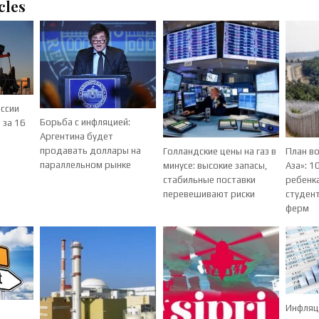
cles
ссии
Борьба с инфляцией:
 за 16
Аргентина будет
продавать доллары на
Голландские цены на газ в
План в
параллельном рынке
минусе: высокие запасы,
Аза»: 1
стабильные поставки
ребенка
перевешивают риски
студен
ферм
Инфляци