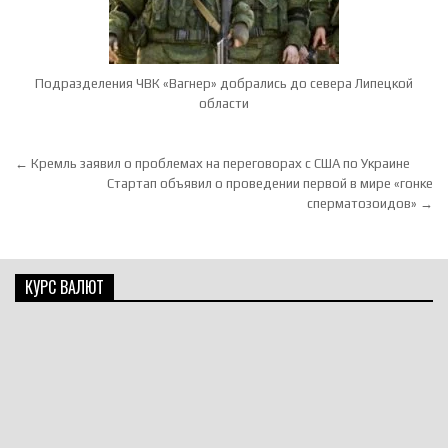
Подразделения ЧВК «Вагнер» добрались до севера Липецкой
области
Навигация по записям
← Кремль заявил о проблемах на переговорах с США по Украине
Стартап объявил о проведении первой в мире «гонке
сперматозоидов» →
КУРС ВАЛЮТ