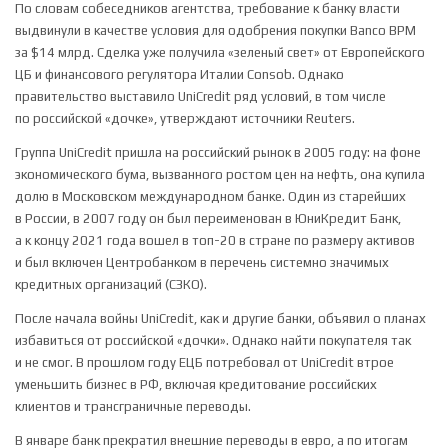
По словам собеседников агентства, требование к банку власти
выдвинули в качестве условия для одобрения покупки Banco BPM
за $14 млрд. Сделка уже получила «зеленый свет» от Европейского
ЦБ и финансового регулятора Италии Consob. Однако
правительство выставило UniCredit ряд условий, в том числе
по российской «дочке», утверждают источники Reuters.
Группа UniCredit пришла на российский рынок в 2005 году: на фоне
экономического бума, вызванного ростом цен на нефть, она купила
долю в Московском международном банке. Один из старейших
в России, в 2007 году он был переименован в ЮниКредит Банк,
а к концу 2021 года вошел в топ-20 в стране по размеру активов
и был включен Центробанком в перечень системно значимых
кредитных организаций (СЗКО).
После начала войны UniCredit, как и другие банки, объявил о планах
избавиться от российской «дочки». Однако найти покупателя так
и не смог. В прошлом году ЕЦБ потребовал от UniCredit втрое
уменьшить бизнес в РФ, включая кредитование российских
клиентов и трансграничные переводы.
В январе банк прекратил внешние переводы в евро, а по итогам