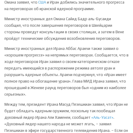
Омана заявил, что
США
и Иран добились значительного прогресса
на переговорах об иранской ядерной программе.
Министр иностранных дел Омана Сайид Бадр аль-Бусаиди
сообщил, что после завершения переговоров в Швейцарии
стороны проведут консультации в своих столицах, а затем в Вене
пройдут технические обсуждения возобновления переговоров.
Министр иностранных дел Ирана Аббас Аракчи также заявил о
«хорошем прогрессе» на непрямых переговорах. Сообщается, что в
ходе переговоров Иран заявил о своем категорическом отказе
передать имеющийся в распоряжении режима аятолл уран и
разрушить ядерные объекты. Аракчи подчеркнул, что «Иран имеет
полное право на обогащение урана». Глава МИД Ирана заявил, что
прошедший в Женеве раунд переговоров был «одним из наиболее
серьезных».
Между тем, президент Ирана Масуд Пезешкиан заявил, что Иран не
будет обладать ядерным оружием, поскольку так пообещал
духовный лидер Ирана Али Хаменеи, сообщает
«Аль-Уасат»
.
«Духовный лидер нашего народа не может лгать, – заявил
Пезешкиан в эфире государственного телевидения Ирана. – Если он