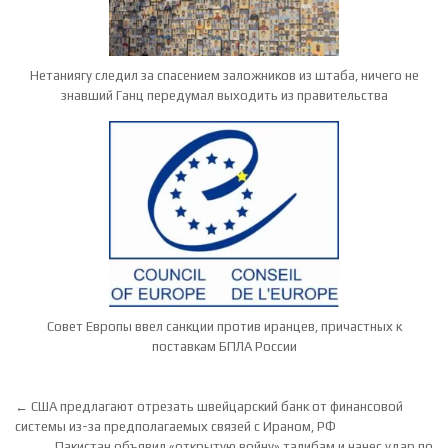
Нетаниягу следил за спасением заложников из штаба, ничего не
знавший Ганц передумал выходить из правительства
Совет Европы ввел санкции против иранцев, причастных к
поставкам БПЛА России
Навигация по записям
← США предлагают отрезать швейцарский банк от финансовой
системы из-за предполагаемых связей с Ираном, РФ
Пакистан объявил «открытую войну» талибам и нанес удар по