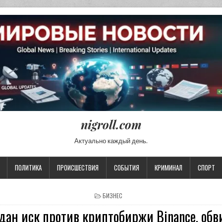
nigroll.com
Актуально каждый день.
ПОЛИТИКА
ПРОИСШЕСТВИЯ
СОБЫТИЯ
КРИМИНАЛ
СПОРТ
POSTED IN
БИЗНЕС
дан иск против криптобиржи Binance, обв