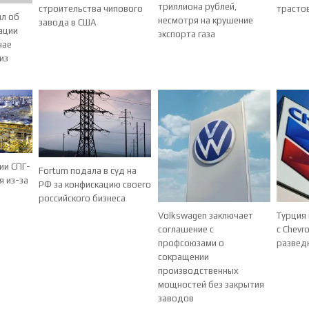
триллиона рублей,
строительства чипового
трасто
ил об
несмотря на крушение
завода в США
ации
экспорта газа
чае
из
ии СПГ-
Fortum подала в суд на
я из-за
РФ за конфискацию своего
российского бизнеса
Volkswagen заключает
Турция
соглашение с
с Chevr
профсоюзами о
разведк
сокращении
производственных
мощностей без закрытия
заводов