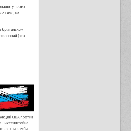
овалюту через
ю Газы, на
 в британском
твований (эта
санкций США против
 в Лихтенштейне
ись сотни зомби-