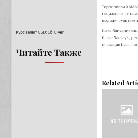
Террористы ХАМАСа
социальные сети я
медицинскую помощ
Были блокированы 
Курс валют
USD
: Сб, 8 Авг.
банке Barclay’s, 
операция была про
Читайте Также
Related Arti