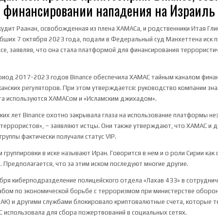
финансировании нападения на Израиль
дит Раанан, освобожденная из плена ХАМАСа, и родственники Итая Гли
ибших 7 октября 2023 года, подали в Федеральный суд Манхеттена иск 
ce, заявляя, что она стала платформой для финансирования террористи
период 2017-2023 годов Binance обеспечила ХАМАС тайным каналом фина
анских регуляторов. При этом утверждается: руководство компании зна
та используются ХАМАСом и «Исламским джихадом».
ьких лет Binance охотно закрывала глаза на использование платформы н
 террористов», – заявляют истцы. Они также утверждают, что ХАМАС и д
руппы фактически получали статус VIP.
 группировки в иске называют Иран. Говорится в нем и о роли Сирии как 
 Предполагается, что за этим иском последуют многие другие.
бря киберподразделение полицейского отдела «Лахав 433» в сотруднич
бом по экономической борьбе с терроризмом при министерстве оборо
АК) и другими службами блокировало криптовалютные счета, которые 
 использовала для сбора пожертвований в социальных сетях.