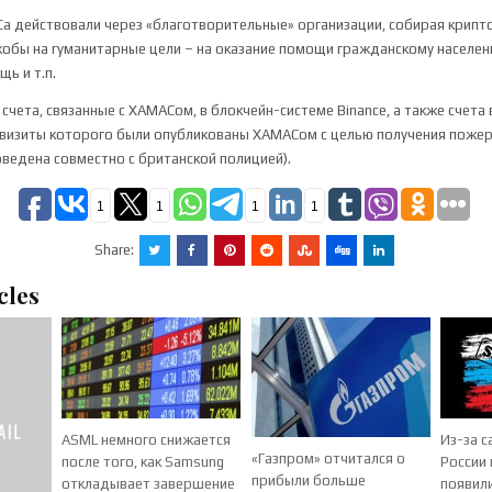
 действовали через «благотворительные» организации, собирая крипт
кобы на гуманитарные цели – на оказание помощи гражданскому населени
ь и т.п.
счета, связанные с ХАМАСом, в блокчейн-системе Binance, а также счета
реквизиты которого были опубликованы ХАМАСом с целью получения пожер
ведена совместно с британской полицией).
1
1
1
1
Share:
cles
ASML немного снижается
Из-за 
«Газпром» отчитался о
после того, как Samsung
России
прибыли больше
откладывает завершение
появил