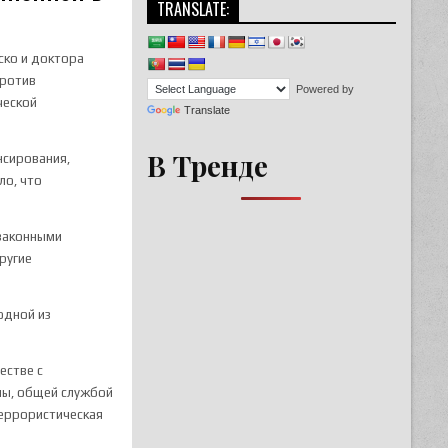
TRANSLATE:
ско и доктора
против
Powered by
ческой
Translate
В Тренде
нсирования,
ло, что
езаконными
ругие
одной из
естве с
ны, общей службой
террористическая