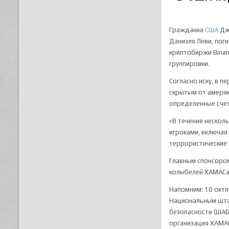
Гражданка
США
Джу
Даниэля Леви, пог
криптобиржи Binan
группировки.
Согласно иску, в 
скрытым от америк
определенные сче
«В течение нескол
игроками, включая
террористические г
Главным спонсором
колыбелей ХАМАСа.
Напомним: 10 октя
Национальным шта
безопасности (ШАБ
организация ХАМАС