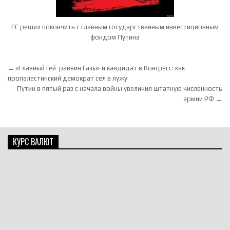
ЕС решил покончить с главным государственным инвестиционным
фондом Путина
Навигация по записям
← «Главный гей-раввин Газы» и кандидат в Конгресс: как
пропалестинский демократ сел в лужу
Путин в пятый раз с начала войны увеличил штатную численность
армии РФ →
КУРС ВАЛЮТ