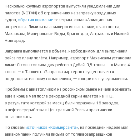
Несколько крупных аэропортов выпустили уведомления для
пилотов (NOTAN) об ограничениях на заправку воздушных
судов,
обратил внимание
телеграм-канал «Авиационная
антресоль». Лимиты на авиакеросин выставили, в частности,
Махачкала, Минеральные Воды, Краснодар, Астрахань и Нижний
Новгород.
Заправка выполняется в объёме, необходимом для выполнения
рейса по плану полёта. Например, аэропорт Махачкалы установил
лимит 8 тонн топлива для рейсов в Дубай, 3,5 тонны — в Минск, 4
тонны — в Ташкент. «Заправка чартеров осуществляется
по дополнительному соглашению», — говорится в уведомлении.
Проблемы с авиатопливом на российском рынке начали возникать
еще в конце мая после рекордной серии налетов на НПЗ,
в результате которой за месяц были поражены 16 заводов,
а нефтепереработка в Центральной России практически
остановилась.
По словам
источников «Коммерсанта»
, на последней неделе мая
авиакомпании получили письма от топливозаправщиков