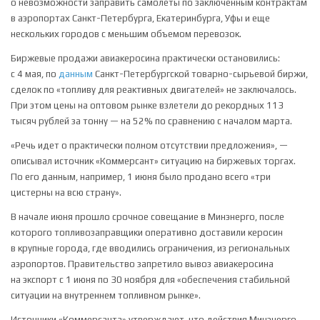
о невозможности заправить самолеты по заключенным контрактам
в аэропортах Санкт-Петербурга, Екатеринбурга, Уфы и еще
нескольких городов с меньшим объемом перевозок.
Биржевые продажи авиакеросина практически остановились:
с 4 мая, по
данным
Санкт-Петербургской товарно-сырьевой биржи,
сделок по «топливу для реактивных двигателей» не заключалось.
При этом цены на оптовом рынке взлетели до рекордных 113
тысяч рублей за тонну — на 52% по сравнению с началом марта.
«Речь идет о практически полном отсутствии предложения», —
описывал источник «Коммерсант» ситуацию на биржевых торгах.
По его данным, например, 1 июня было продано всего «три
цистерны на всю страну».
В начале июня прошло срочное совещание в Минэнерго, после
которого топливозаправщики оперативно доставили керосин
в крупные города, где вводились ограничения, из региональных
аэропортов. Правительство запретило вывоз авиакеросина
на экспорт с 1 июня по 30 ноября для «обеспечения стабильной
ситуации на внутреннем топливном рынке».
Источники «Коммерсанта» утверждают, что действия Минэнерго