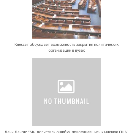
Кнессет обсуждает возможность закрытия политических
организаций в вузах
Дани Данон: “Мы допустили ошибку, прислушавшись к мнению США”