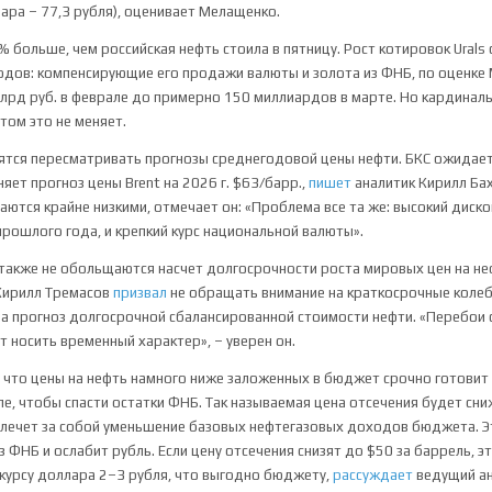
лара – 77,3 рубля), оценивает Мелащенко.
% больше, чем российская нефть стоила в пятницу. Рост котировок Urals
дов: компенсирующие его продажи валюты и золота из ФНБ, по оценке
млрд руб. в феврале до примерно 150 миллиардов в марте. Но кардинал
ом это не меняет.
ятся пересматривать прогнозы среднегодовой цены нефти. БКС ожидае
яет прогноз цены Brent на 2026 г. $63/барр.,
пишет
аналитик Кирилл Бах
аются крайне низкими, отмечает он: «Проблема все та же: высокий диск
прошлого года, и крепкий курс национальной валюты».
 также не обольщаются насчет долгосрочности роста мировых цен на не
Кирилл Тремасов
призвал
не обращать внимание на краткосрочные колеб
а прогноз долгосрочной сбалансированной стоимости нефти. «Перебои 
т носить временный характер», – уверен он.
, что цены на нефть намного ниже заложенных в бюджет срочно готовит
, чтобы спасти остатки ФНБ. Так называемая цена отсечения будет сни
лечет за собой уменьшение базовых нефтегазовых доходов бюджета. Э
 ФНБ и ослабит рубль. Если цену отсечения снизят до $50 за баррель, 
курсу доллара 2–3 рубля, что выгодно бюджету,
рассуждает
ведущий ан