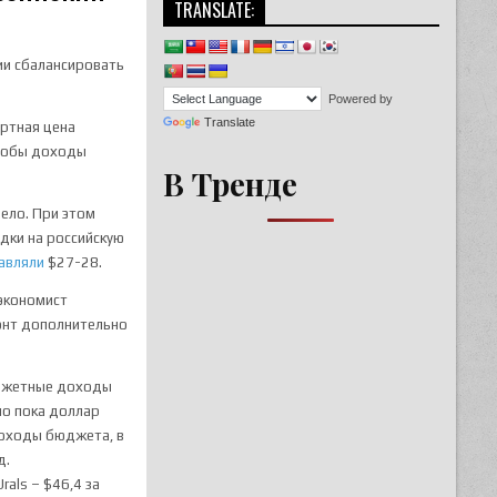
TRANSLATE:
сии сбалансировать
Powered by
Translate
ортная цена
чтобы доходы
В Тренде
вело. При этом
идки на российскую
авляли
$27-28.
 экономист
конт дополнительно
юджетные доходы
но пока доллар
доходы бюджета, в
д.
rals – $46,4 за