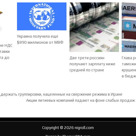
Украина получила еще
$890 миллионов от МВФ
ие НДС
тавки
га до
Две трети россиян
Глава р
получают зарплату ниже
таможн
средней по стране
крушен
в бюдж
ия по записям
держать группировки, нацеленные на свержение режима в Иране
Акции литиевых компаний падают на фоне слабых продаж
Copyright © 2026 nigroll.com