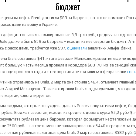
бюджет
не цены на нефть Brent достигли $83 за баррель, но это не поможет Рос
расходами на войну в Украине.
о дефицит составил запланированные 3,8 трлн руб., средняя за год эксп
Urals должна быть $59 за баррель – исходя из нее сверстан бюджет. А 
ь с расходами, требуется уже $97,
оценивали
аналитики Альфа-банка.
цена Urals составила $41, итоги феврали Минэкономразвития еще не под
ent большую часть месяца провела в коридоре $60-70. Из-за санкций ск
 конце прошлого года и с тех пор так и не снизились: в феврале они
сост
ти не отразилось на Urals. 2 марта она стоила $46,4, отмечает главный
ла» Андрей Мелащенко. Такие котировки Urals «подразумевают, что дис
ле марта», констатирует он.
ным скидкам, которые вынуждена давать Россия покупателям нефти, б
 рубль. Бюджет сверстан, исходя из среднегодового курса 92,2 руб./ $, 
 результате рублевая цена барреля, которая формирует нефтегазовые 
ше 3500 руб. – на треть меньше запланированных 5440 в среднем за го
счетная рублевая налоговая цена Urals 2 марта составляла 3582 руб. (U