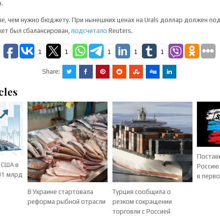
.
е, чем нужно бюджету. При нынешних ценах на Urals доллар должен п
жет был сбалансирован,
подсчитало
Reuters.
1
1
1
1
1
Share:
cles
Постав
 США в
Россию
91 млрд
в перв
В Украине стартовала
Турция сообщила о
реформа рыбной отрасли
резком сокращении
торговли с Россией