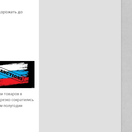
одорожать до
ки товаров в
 резко сократились
ом полугодии