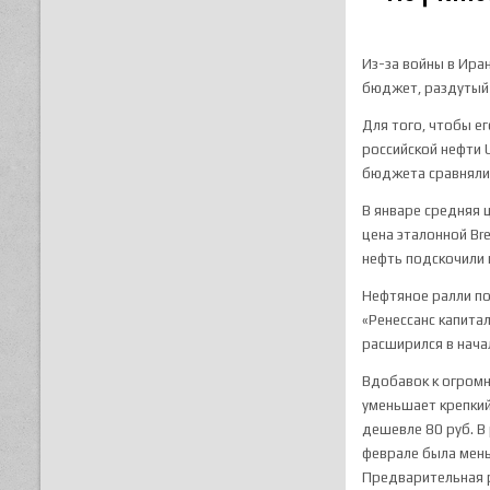
Из-за войны в Ира
бюджет, раздутый 
Для того, чтобы ег
российской нефти 
бюджета сравнялис
В январе средняя 
цена эталонной Br
нефть подскочили в
Нефтяное ралли поч
«Ренессанс капита
расширился в нача
Вдобавок к огром
уменьшает крепкий
дешевле 80 руб. В
феврале была мень
Предварительная ра