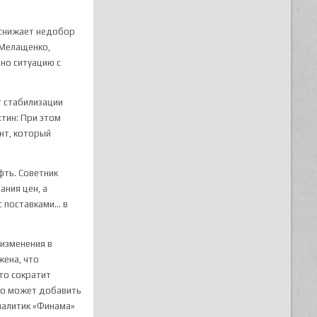
 снижает ​недобор
 Мелащенко,
ьно ситуацию с
т стабилизации
тин: При этом
онт, который
фть. Советник
ания цен, а
с поставками… в
 изменения в
жена, что
то сократит
это может добавить
алитик «Финама»