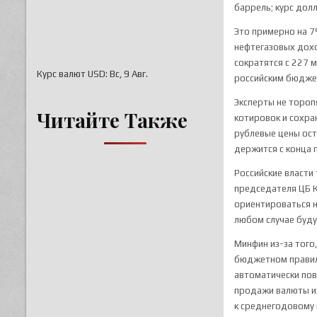
баррель; курс дол
Это примерно на 7
нефтегазовых дохо
сократятся с 227 
Курс валют
USD
: Вс, 9 Авг.
российским бюджет
Эксперты не тороп
Читайте Также
котировок и сохран
рублевые цены ост
держится с конца 
Российские власти
председателя ЦБ 
ориентироваться н
любом случае буду
Минфин из-за того
бюджетном правиле
автоматически пов
продажи валюты из
к среднегодовому 