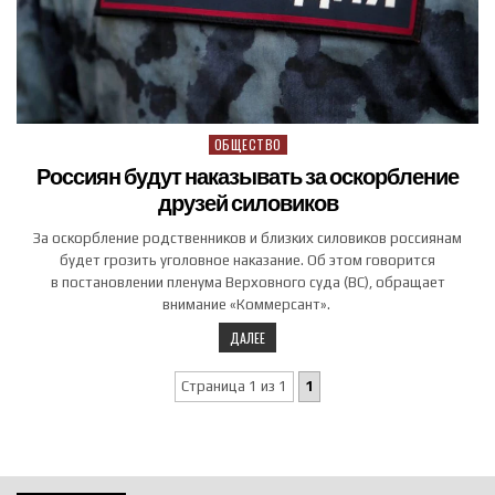
ОБЩЕСТВО
Posted in
Россиян будут наказывать за оскорбление
друзей силовиков
За оскорбление родственников и близких силовиков россиянам
будет грозить уголовное наказание. Об этом говорится
в постановлении пленума Верховного суда (ВС), обращает
внимание «Коммерсант».
ДАЛЕЕ
Страница 1 из 1
1