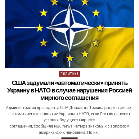
ПОЛИТИКА
Posted in
США задумали «автоматически» принять
Украину в НАТО в случае нарушения Россией
мирного соглашения
Администрация президента США Дональда Трампа рассматривает
автоматическое принятие Украины в НАТО, если Россия нарушит
условия будущего мирного
соглашения, сообщили NBC News четыре знакомых с вопросом
американских чиновника. По их…