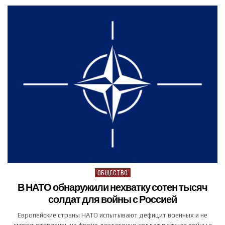
ОБЩЕСТВО
Posted in
В НАТО обнаружили нехватку сотен тысяч
солдат для войны с Россией
Европейские страны НАТО испытывают дефицит военных и не