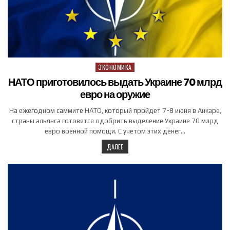
ЭКОНОМИКА
Posted in
НАТО приготовилось выдать Украине 70 млрд
евро на оружие
На ежегодном саммите НАТО, который пройдет 7-8 июня в Анкаре,
страны альянса готовятся одобрить выделение Украине 70 млрд
евро военной помощи. С учетом этих денег…
ДАЛЕЕ