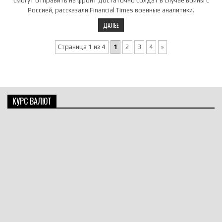
смогут отправить на фронт достаточно солдат в случае войны с
Россией, рассказали Financial Times военные аналитики.
ДАЛЕЕ
Страница 1 из 4
1
2
3
4
»
КУРС ВАЛЮТ