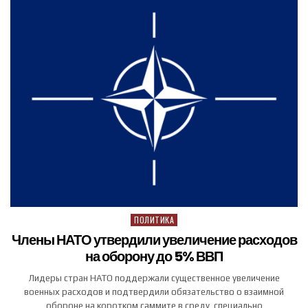
ПОЛИТИКА
Posted in
Члены НАТО утвердили увеличение расходов
на оборону до 5% ВВП
Лидеры стран НАТО поддержали существенное увеличение
военных расходов и подтвердили обязательство о взаимной
обороне на коротком саммите в среду, специально