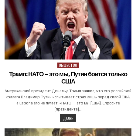
ОБЩЕСТВО
Posted in
Трамп: НАТО – это мы, Путин боится только
США
Американский президент Дональд Трамп заявил, что его российский
коллега Владимир Путин испытывает страх лишь перед силой США,
а Европа его не пугает. «НАТО — это мы [США]. Спросите
[президента]…
ДАЛЕЕ