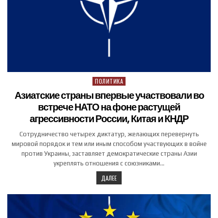
ПОЛИТИКА
Posted in
Азиатские страны впервые участвовали во
встрече НАТО на фоне растущей
агрессивности России, Китая и КНДР
Сотрудничество четырех диктатур, желающих перевернуть
мировой порядок и тем или иным способом участвующих в войне
против Украины, заставляет демократические страны Азии
укреплять отношения с союзниками…
ДАЛЕЕ