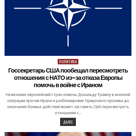
ПОЛИТИКА
Posted in
Госсекретарь США пообещал пересмотреть
отношения с НАТО из-за отказа Европы
помочь в войне с Ираном
Нежелание европейский стран помочь Дональду Трампу в военной
операции против Ирана и разблокировке Ормузского пролива до
окончания боевых действий может заставить США пересмотреть
отношения с…
ДАЛЕЕ