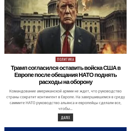
ПОЛИТИКА
Posted in
Трамп согласился оставить войска США в
Европе после обещания НАТО поднять
расходы на оборону
Командование американской армии не ждет, что руководство
страны сократит контингент в Европе. На завершившемся в среду
саммите НАТО руководство альянса и европейцы сделали все,
чтобы…
ДАЛЕЕ