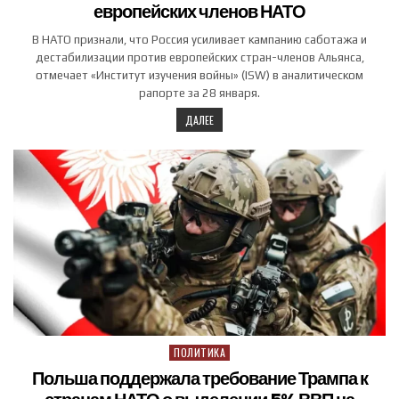
европейских членов НАТО
В НАТО признали, что Россия усиливает кампанию саботажа и
дестабилизации против европейских стран-членов Альянса,
отмечает «Институт изучения войны» (ISW) в аналитическом
рапорте за 28 января.
ДАЛЕЕ
ПОЛИТИКА
Posted in
Польша поддержала требование Трампа к