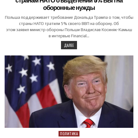
странам НАТО о выделении 5% ВВП на
оборонные нужды
Польша поддерживает требование Дональда Трампа о том, чтобы
страны НАТО тратили 5% своего ВВП на оборону. Об
этом заявил министр обороны Польши Владислав Косиняк-Камыш
в интервью Financial…
ДАЛЕЕ
ПОЛИТИКА
Posted in