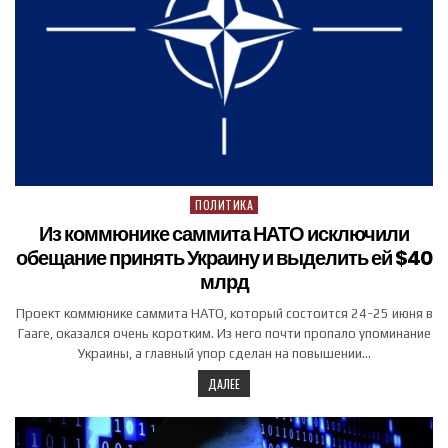
ПОЛИТИКА
Posted in
Из коммюнике саммита НАТО исключили
обещание принять Украину и выделить ей $40
млрд
Проект коммюнике саммита НАТО, который состоится 24-25 июня в
Гааге, оказался очень коротким. Из него почти пропало упоминание
Украины, а главный упор сделан на повышении…
ДАЛЕЕ