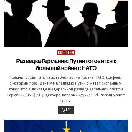
СОБЫТИЯ
Posted in
Разведка Германии: Путин готовится к
большой войне с НАТО
Кремль готовится к масштабной войне против НАТО, конфликт
с которым президент РФ Владимир Путин считает системным,
говорится в докладе Федеральной разведывательной службы
Германии (BND) и Бундесвера, который изучил Bild. Россия может
стать…
ДАЛЕЕ