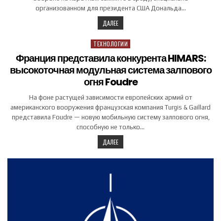
организованном для президента США Дональда…
ДАЛЕЕ
ТЕХНОЛОГИИ
Posted in
Франция представила конкурента HIMARS:
высокоточная модульная система залпового
огня Foudre
На фоне растущей зависимости европейских армий от
американского вооружения французская компания Turgis & Gaillard
представила Foudre — новую мобильную систему залпового огня,
способную не только…
ДАЛЕЕ