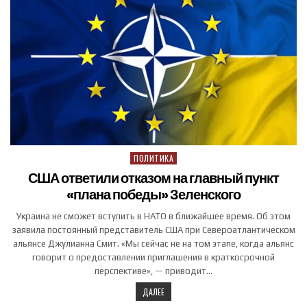
ПОЛИТИКА
Posted in
США ответили отказом на главный пункт
«плана победы» Зеленского
Украина не сможет вступить в НАТО в ближайшее время. Об этом
заявила постоянный представитель США при Североатлантическом
альянсе Джулианна Смит. «Мы сейчас не на том этапе, когда альянс
говорит о предоставлении приглашения в краткосрочной
перспективе», — приводит…
ДАЛЕЕ