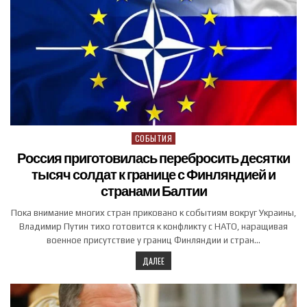
СОБЫТИЯ
Posted in
Россия приготовилась перебросить десятки
тысяч солдат к границе с Финляндией и
странами Балтии
Пока внимание многих стран приковано к событиям вокруг Украины,
Владимир Путин тихо готовится к конфликту с НАТО, наращивая
военное присутствие у границ Финляндии и стран…
ДАЛЕЕ