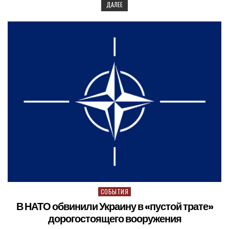
ДАЛЕЕ
СОБЫТИЯ
Posted in
В НАТО обвинили Украину в «пустой трате»
дорогостоящего вооружения