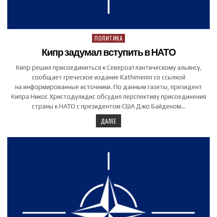
ПОЛИТИКА
Posted in
Кипр задумал вступить в НАТО
Кипр решил присоединиться к Североатлантическому альянсу,
сообщает греческое издание Kathimerini со ссылкой
на информированные источники. По данным газеты, президент
Кипра Никос Христодулидис обсудил перспективу присоединения
страны к НАТО с президентом США Джо Байденом…
ДАЛЕЕ