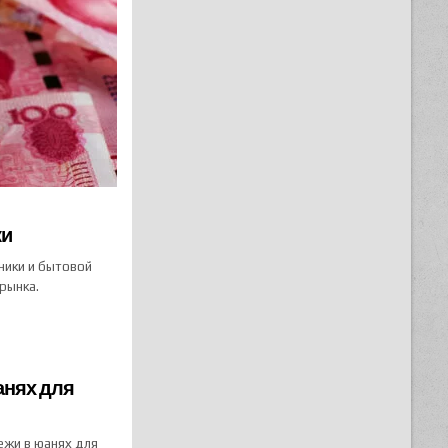
ки
ники и бытовой
рынка.
анях для
тежи в юанях для