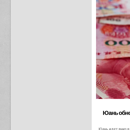
Юань обно
Юань идет вниз в