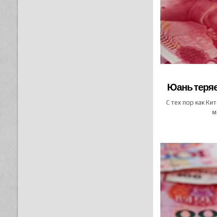
Юань теряе
С тех пор как Ки
м