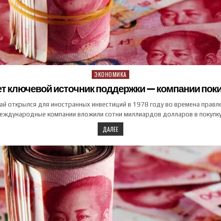
ЭКОНОМИКА
Posted in
т ключевой источник поддержки — компании пок
тай открылся для иностранных инвестиций в 1978 году во времена правл
еждународные компании вложили сотни миллиардов долларов в покупк
ДАЛЕЕ