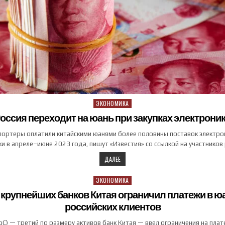
ЭКОНОМИКА
Posted in
оссия переходит на юань при закупках электрони
портеры оплатили китайскими юанями более половины поставок электро
ки в апреле–июне 2023 года, пишут «Известия» со ссылкой на участников 
ДАЛЕЕ
ЭКОНОМИКА
Posted in
 крупнейших банков Китая ограничил платежи в ю
российских клиентов
BoC) — третий по размеру активов банк Китая — ввел ограничения на пла