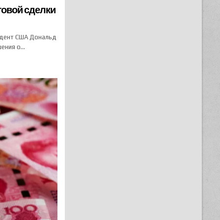
говой сделки
зидент США Дональд
шения о…