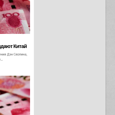
идают Китай
ения Дэн Сяопина,
у…