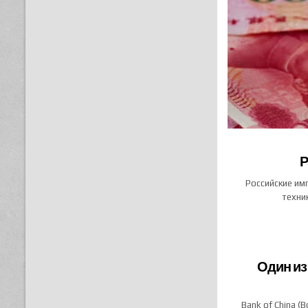
Р
Российские им
техни
Один из
Bank of China (