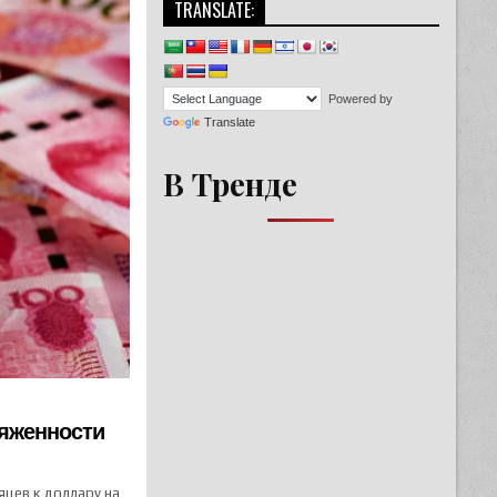
TRANSLATE:
Powered by
Translate
В Тренде
ряженности
яцев к доллару на