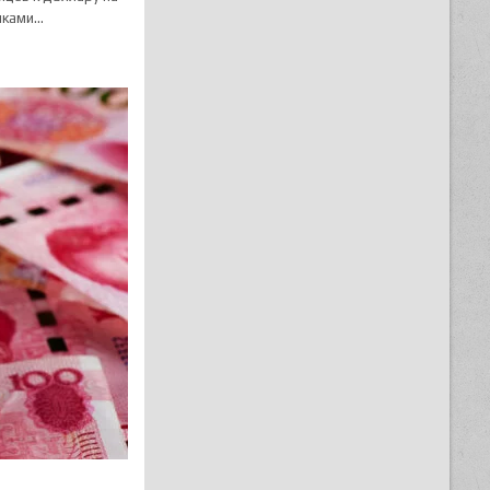
иками…