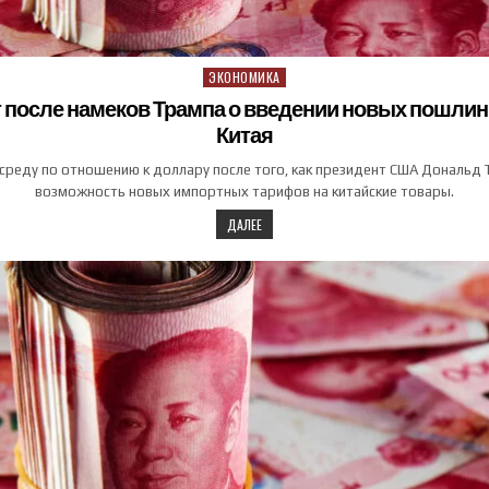
ЭКОНОМИКА
Posted in
 после намеков Трампа о введении новых пошлин 
Китая
 среду по отношению к доллару после того, как президент США Дональд 
возможность новых импортных тарифов на китайские товары.
ДАЛЕЕ