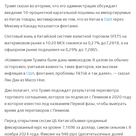
Трамп сказал во вторник, что его администрация обсуждает
введение 10-процентной карательной пошлины на импортируемые
из Китая товары, мотивировав их тем, что из Китая в
США
через
Мексику и Канаду посылается фентанил.
Спотовый юань в Китайской системе валютной торговли SFETS на
материковом рынке к 10:20 МСК снизился на 0,27% до​7,2818​, а на
офшорном рынке подешевел на 0,29% до 7,2865.
«Комментарии Трампа были даны мимоходом. В целом он обычно
осторожен, учитывая важность таких факторов, как высокая
инфляция в
США
, фентанил, проблемы TikTok и так далее», — сказал
Лян Дин из Macro Hive.
Дин полагает, что Трамп подождет результатов пересмотра
торгового соглашения, которое он подписал с Пекином в 2020 году
и которое известно под названием Первой фазы, чтобы выиграть
время для переговоров с Пекином.
Перед открытием сессии ЦБ Китая объявил срединный
фиксированный курс на уровне 7,1696 за доллар, самом сильном с 8
ноября 2024 года. Фиксинг на 946 pips (десятитысячных долей