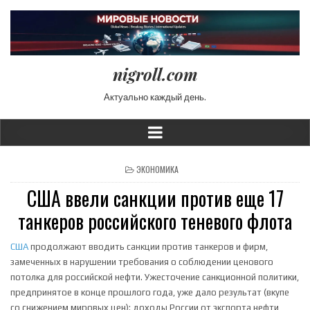
nigroll.com
Актуально каждый день.
POSTED IN
ЭКОНОМИКА
США ввели санкции против еще 17
танкеров российского теневого флота
США
продолжают вводить санкции против танкеров и фирм,
замеченных в нарушении требования о соблюдении ценового
потолка для российской нефти. Ужесточение санкционной политики,
предпринятое в конце прошлого года, уже дало результат (вкупе
со снижением мировых цен): доходы России от экспорта нефти