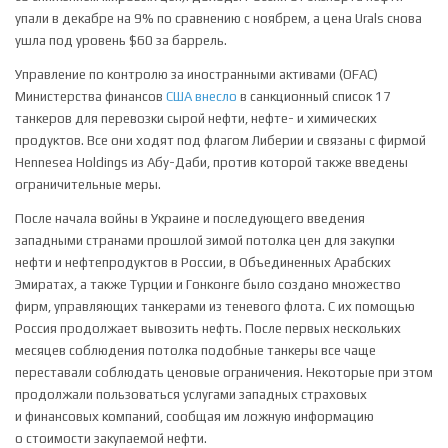
упали в декабре на 9% по сравнению с ноябрем, а цена Urals снова
ушла под уровень $60 за баррель.
Управление по контролю за иностранными активами (OFAC)
Министерства финансов
США
внесло
в санкционный список 17
танкеров для перевозки сырой нефти, нефте- и химических
продуктов. Все они ходят под флагом Либерии и связаны с фирмой
Hennesea Holdings из Абу-Даби, против которой также введены
ограничительные меры.
После начала войны в Украине и последующего введения
западными странами прошлой зимой потолка цен для закупки
нефти и нефтепродуктов в России, в Объединенных Арабских
Эмиратах, а также Турции и Гонконге было создано множество
фирм, управляющих танкерами из теневого флота. С их помощью
Россия продолжает вывозить нефть. После первых нескольких
месяцев соблюдения потолка подобные танкеры все чаще
переставали соблюдать ценовые ограничения. Некоторые при этом
продолжали пользоваться услугами западных страховых
и финансовых компаний, сообщая им ложную информацию
о стоимости закупаемой нефти.