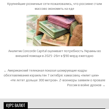
Крупнейшие розничные сети пожаловались, что россияне cтали
массово экономить на еде
Аналитик Concorde Capital оценивает потребность Украины во
внешней помощи в 2025-26гг в $90 млрд ежегодно
Навигация по записям
← Американский телеканал показал шокирующие кадры
обезглавливания израильтян 7 октября: хамасовец «пилит шеи»
«Не летят дольше 300 метров». Z-военкоры заявили о провале
России в войне дронов →
КУРС ВАЛЮТ