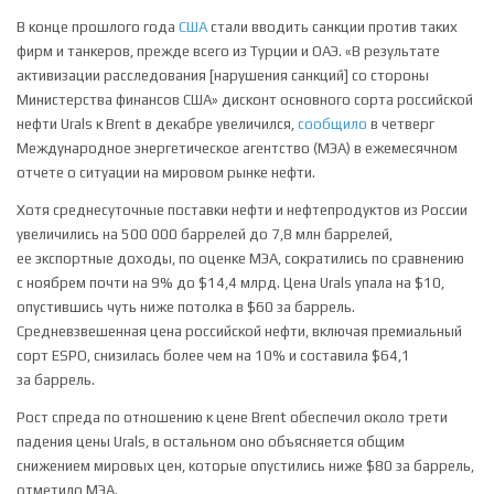
В конце прошлого года
США
стали вводить санкции против таких
фирм и танкеров, прежде всего из Турции и ОАЭ. «В результате
активизации расследования [нарушения санкций] со стороны
Министерства финансов США» дисконт основного сорта российской
нефти Urals к Brent в декабре увеличился,
сообщило
в четверг
Международное энергетическое агентство (МЭА) в ежемесячном
отчете о ситуации на мировом рынке нефти.
Хотя среднесуточные поставки нефти и нефтепродуктов из России
увеличились на 500 000 баррелей до 7,8 млн баррелей,
ее экспортные доходы, по оценке МЭА, сократились по сравнению
с ноябрем почти на 9% до $14,4 млрд. Цена Urals упала на $10,
опустившись чуть ниже потолка в $60 за баррель.
Средневзвешенная цена российской нефти, включая премиальный
сорт ESPO, снизилась более чем на 10% и составила $64,1
за баррель.
Рост спреда по отношению к цене Brent обеспечил около трети
падения цены Urals, в остальном оно объясняется общим
снижением мировых цен, которые опустились ниже $80 за баррель,
отметило МЭА.