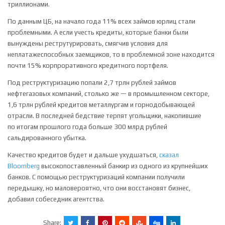
триллионами.
По данным ЦБ, на начало года 11% всех займов юрлиц стали
проблемными. А если учесть кредиты, которые банки были
вынуждены реструтурировать, смягчив условия для
неплатажеспособных заемщиков, то в проблемной зоне находится
почти 15% корпроративного кредитного портфеля.
Под реструктуризацию попали 2,7 трлн рублей займов
нефтегазовых компаний, столько же — в промышленном секторе,
1,6 трлн рублей кредитов металлургам и горнодобывающей
отрасли. В последней бедствие терпят угольщики, накопившие
по итогам прошлого года больше 300 млрд рублей
сальдированного убытка.
Качество кредитов будет и дальше ухудшаться,
сказал
Bloomberg
высокопоставленный банкир из одного из крупнейших
банков. С помощью реструктуризаций компании получили
передышку, но маловероятно, что они восстановят бизнес,
добавил собеседник агентства.
Share: