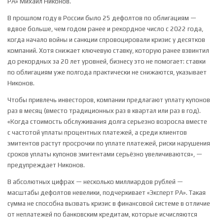
РА» Михаил Никонов.
В прошлом году в России было 25 дефолтов по облигациям —
вдвое больше, чем годом ранее и рекордное число с 2022 года,
когда начало войны и санкции спровоцировали кризис у десятков
компаний. Хотя снижает ключевую ставку, которую ранее взвинтил
до рекордных за 20 лет уровней, бизнесу это не помогает: ставки
по облигациям уже полгода практически не снижаются, указывает
Никонов.
Чтобы привлечь инвесторов, компании предлагают уплату купонов
раз в месяц (вместо традиционных раз в квартал или раз в год).
«Когда стоимость обслуживания долга серьезно возросла вместе
с частотой уплаты процентных платежей, а среди клиентов
эмитентов растут просрочки по уплате платежей, риски нарушения
сроков уплаты купонов эмитентами серьёзно увеличиваются», —
предупреждает Никонов.
В абсолютных цифрах — несколько миллиардов рублей —
масштабы дефолтов невелики, подчеркивает «Эксперт РА». Такая
сумма не способна вызвать кризис в финансовой системе в отличие
от неплатежей по банковским кредитам, которые исчисляются