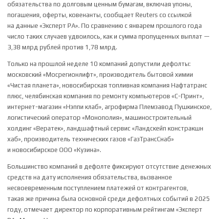
обязательства по долговым ценным бумагам, включая упоны,
погашения, оферты, ковенанты, сообщает Reuters со ссылкой
на данные «Эксперт РА». По сравнению с январем прошлого года
число таких случаев удвоилось, как и сумма пропущенных выплат —
3,38 млрд рублей против 1,78 млрд.
Только на прошлой неделе 10 компаний допустили дефолты:
московский «Мосрегионлифт», производитель бытовой химии
«Чистая планета», новосибирская топливная компания Нафтатранс
плюс, челябинская компания по ремонту компьютеров «С-Принт»,
интернет-магазин «Нэппи клаб», агрофирма Племзавод Пушкинское,
логистический оператор «Монополия», машиностроительный
холдинг «Вератек», ландшафтный сервис «Ландскейп констракшн
хаб», производитель технических газов «ГазТрансСнаб»
и новосибирское ООО «Кузина».
Большинство компаний в дефолте фиксируют отсутствие денежных
средств на дату исполнения обязательства, вызванное
несвоевременным поступлением платежей от контрагентов,
такая же причина была основной среди дефолтных событий ⁠в 2025
году, отмечает директор по корпоративным рейтингам «Эксперт