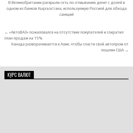
В Великобритании раскрыли сеть по отмыванию денег с долей в
одном из банков Кыргызстана, используемую Россией для обхода
санкций
Навигация по записям
← «АвтоВАЗ» пожаловался на отсутствие покупателей и сократил
план продаж на 15%
Канада разворачивается к Азии, чтобы спасти свой автопром от
пошлин США →
КУРС ВАЛЮТ