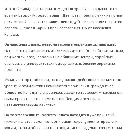
«По всей Канаде, антисемитизм достиг уровня, не виданного со
времен Второй Мировой войны. Две трети преступлений на почве
религиозной ненависти в минувшем году были направлены против
евреев», – сказал Карни. Евреи составляют 1% от населения
Канады.
Он напомнил о нападениях на евреев и еврейские организации,
сказав, что среди антисемитских инцидентов были обстрелы школ,
поджоги синагог, нападения на общинные центры, еврейские
бизнесы, а в университетах подвергались избиению еврейские
студенты.
«Ужас и позор глобальны, но мы должны действовать на местном
уровне. И эти действия начинаются с признания: гражданское
общество Канады не справилось с защитой евреев», – признал он.
Глава правительства отметил: необходимы жесткие и
целенаправленные действия.
На рассмотрении канадского Сената находится уже принятый
нижней палатой закон, который усилит охрану мест отправления
культа, школ и общинных центров, а также выделит преступления