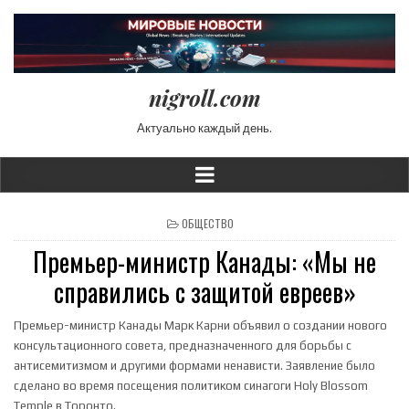
nigroll.com
Актуально каждый день.
POSTED IN
ОБЩЕСТВО
Премьер-министр Канады: «Мы не
справились с защитой евреев»
Премьер-министр Канады Марк Карни объявил о создании нового
консультационного совета, предназначенного для борьбы с
антисемитизмом и другими формами ненависти. Заявление было
сделано во время посещения политиком синагоги Holy Blossom
Temple в Торонто.