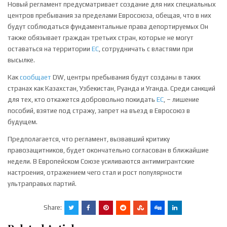
Новый регламент предусматривает создание для них специальных
центров пребывания за пределами Евросоюза, обещая, что в них
будут соблюдаться фундаментальные права депортируемых Он
также обязывает граждан третьих стран, которые не могут
оставаться на территории
ЕС
, сотрудничать с властями при
высылке.
Как
сообщает
DW, центры пребывания будут созданы в таких
странах как Казахстан, Узбекистан, Руанда и Уганда. Среди санкций
для тех, кто откажется добровольно покидать
ЕС
, – лишение
пособий, взятие под стражу, запрет на въезд в Евросоюз в
будущем.
Предполагается, что регламент, вызвавший критику
правозащитников, будет окончательно согласован в ближайшие
недели. В Европейском Союзе усиливаются антимигрантские
настроения, отражением чего стал и рост популярности
ультраправых партий.
Share: