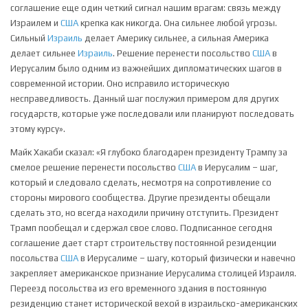
соглашение еще один четкий сигнал нашим врагам: связь между
Израилем и
США
крепка как никогда. Она сильнее любой угрозы.
Сильный
Израиль
делает Америку сильнее, а сильная Америка
делает сильнее
Израиль
. Решение перенести посольство
США
в
Иерусалим было одним из важнейших дипломатических шагов в
современной истории. Оно исправило историческую
несправедливость. Данный шаг послужил примером для других
государств, которые уже последовали или планируют последовать
этому курсу».
Майк Хакаби сказал: «Я глубоко благодарен президенту Трампу за
смелое решение перенести посольство
США
в Иерусалим – шаг,
который и следовало сделать, несмотря на сопротивление со
стороны мирового сообщества. Другие президенты обещали
сделать это, но всегда находили причину отступить. Президент
Трамп пообещал и сдержал свое слово. Подписанное сегодня
соглашение дает старт строительству постоянной резиденции
посольства
США
в Иерусалиме – шагу, который физически и навечно
закрепляет американское признание Иерусалима столицей Израиля.
Переезд посольства из его временного здания в постоянную
резиденцию станет исторической вехой в израильско-американских