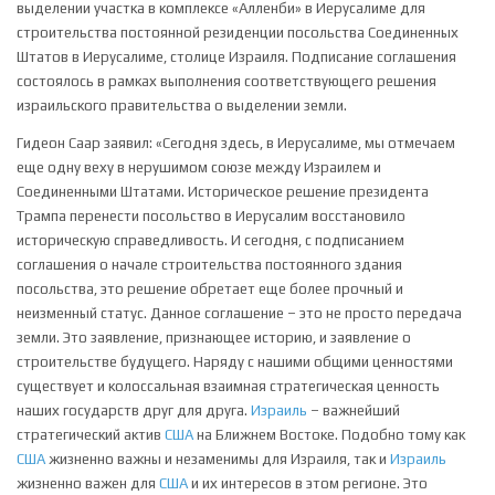
выделении участка в комплексе «Алленби» в Иерусалиме для
строительства постоянной резиденции посольства Соединенных
Штатов в Иерусалиме, столице Израиля. Подписание соглашения
состоялось в рамках выполнения соответствующего решения
израильского правительства о выделении земли.
Гидеон Саар заявил: «Сегодня здесь, в Иерусалиме, мы отмечаем
еще одну веху в нерушимом союзе между Израилем и
Соединенными Штатами. Историческое решение президента
Трампа перенести посольство в Иерусалим восстановило
историческую справедливость. И сегодня, с подписанием
соглашения о начале строительства постоянного здания
посольства, это решение обретает еще более прочный и
неизменный статус. Данное соглашение – это не просто передача
земли. Это заявление, признающее историю, и заявление о
строительстве будущего. Наряду с нашими общими ценностями
существует и колоссальная взаимная стратегическая ценность
наших государств друг для друга.
Израиль
– важнейший
стратегический актив
США
на Ближнем Востоке. Подобно тому как
США
жизненно важны и незаменимы для Израиля, так и
Израиль
жизненно важен для
США
и их интересов в этом регионе. Это