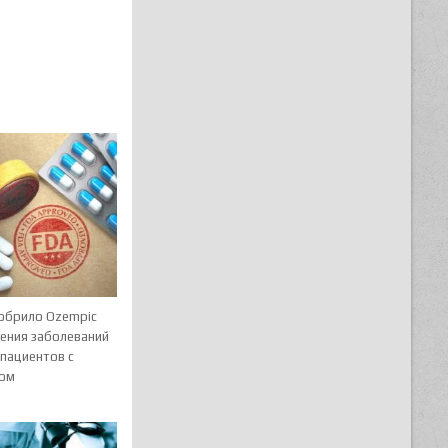
обрило Ozempic
чения заболеваний
 пациентов с
ом