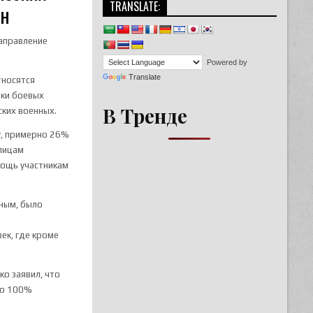
TRANSLATE:
ян
направление
Powered by
Translate
тносятся
ики боевых
В Тренде
ских военных.
у, примерно 26%
 лицам
мощь участникам
ным, было
ек, где кроме
о заявил, что
до 100%