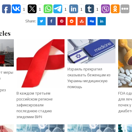
1
1
1
1
1
Share:
cles
Израиль прекратил
ет меры
оказывать беженцам из
а
Украины медицинскую
помощь
рез
В каждом третьем
FDA од
российском регионе
для ле
зафиксировали
почек у
последнюю стадию
диабет
эпидемии ВИЧ