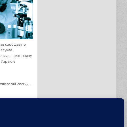
ав сообщает о
 случае
ения на лихорадку
в Израиле
ехнологий России →