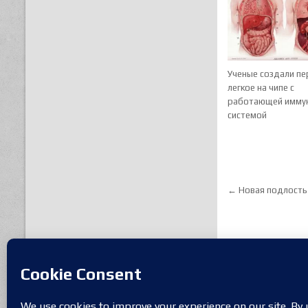
Ученые создали пе
легкое на чипе с
работающей имму
системой
Навигац
← Новая подлость 