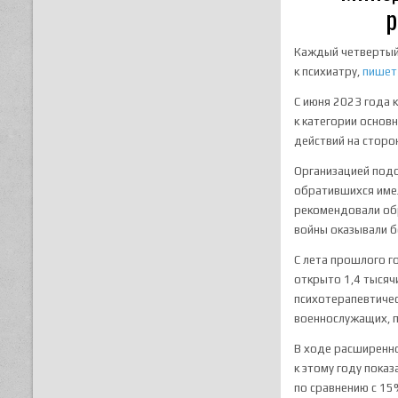
р
Каждый четвертый 
к психиатру,
пишет
С июня 2023 года 
к категории основ
действий на сторо
Организацией подо
обратившихся имел
рекомендовали обр
войны оказывали б
С лета прошлого 
открыто 1,4 тысяч
психотерапевтичес
военнослужащих, 
В ходе расширенно
к этому году пока
по сравнению с 15