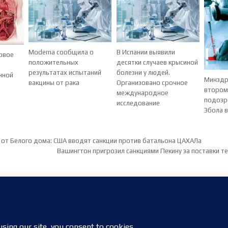
Moderna сообщила о
В Испании выявили
рвое
положительных
десятки случаев крысиной
результатах испытаний
болезни у людей.
нной
Минздр
вакцины от рака
Организовано срочное
втором
международное
подозр
исследование
Эбола 
ия по записям
от Белого дома: США вводят санкции против батальона ЦАХАЛа
Вашингтон пригрозил санкциями Пекину за поставки т
Copyright © 2026 nigroll.com
Design by ThemesDNA.com