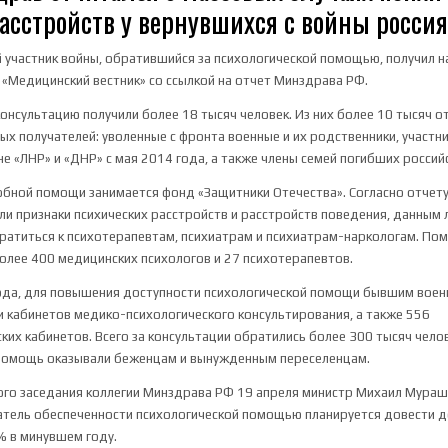
асстройств у вернувшихся с войны росси
участник войны, обратившийся за психологической помощью, получил 
«Медицинский вестник» со ссылкой на отчет Минздрава РФ.
консультацию получили более 18 тысяч человек. Из них более 10 тысяч о
ных получателей: уволенные с фронта военные и их родственники, участн
не «ЛНР» и «ДНР» с мая 2014 года, а также члены семей погибших россий
бной помощи занимается фонд «Защитники Отечества». Согласно отчет
и признаки психических расстройств и расстройств поведения, данным
атиться к психотерапевтам, психиатрам и психиатрам-наркологам. По
олее 400 медицинских психологов и 27 психотерапевтов.
года, для повышения доступности психологической помощи бывшим воен
и кабинетов медико-психологического консультирования, а также 556
ких кабинетов. Всего за консультации обратились более 300 тысяч челов
помощь оказывали беженцам и вынужденным переселенцам.
го заседания коллегии Минздрава РФ 19 апреля министр Михаил Мурашк
затель обеспеченности психологической помощью планируется довести 
% в минувшем году.