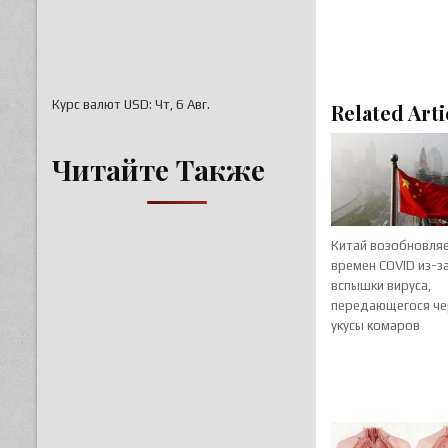
Курс валют
USD
: Чт, 6 Авг.
Related Arti
Читайте Также
Китай возобновля
времен COVID из-з
вспышки вируса,
передающегося че
укусы комаров