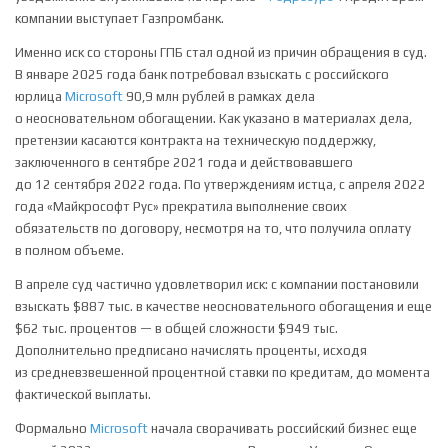
компании выступает Газпромбанк.
Именно иск со стороны ГПБ стал одной из причин обращения в суд.
В январе 2025 года банк потребовал взыскать с российского
юрлица
Microsoft
90,9 млн рублей в рамках дела
о неосновательном обогащении. Как указано в материалах дела,
претензии касаются контракта на техническую поддержку,
заключенного в сентябре 2021 года и действовавшего
до 12 сентября 2022 года. По утверждениям истца, с апреля 2022
года «Майкрософт Рус» прекратила выполнение своих
обязательств по договору, несмотря на то, что получила оплату
в полном объеме.
В апреле суд частично удовлетворил иск: с компании постановили
взыскать $887 тыс. в качестве неосновательного обогащения и еще
$62 тыс. процентов — в общей сложности $949 тыс.
Дополнительно предписано начислять проценты, исходя
из средневзвешенной процентной ставки по кредитам, до момента
фактической выплаты.
Формально
Microsoft
начала сворачивать российский бизнес еще