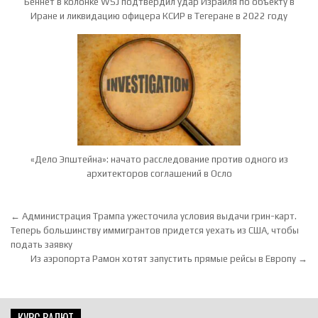
Беннет в колонке WSJ подтвердил удар Израиля по объекту в
Иране и ликвидацию офицера КСИР в Тегеране в 2022 году
«Дело Эпштейна»: начато расследование против одного из
архитекторов соглашений в Осло
Навигация по записям
← Администрация Трампа ужесточила условия выдачи грин-карт.
Теперь большинству иммигрантов придется уехать из США, чтобы
подать заявку
Из аэропорта Рамон хотят запустить прямые рейсы в Европу →