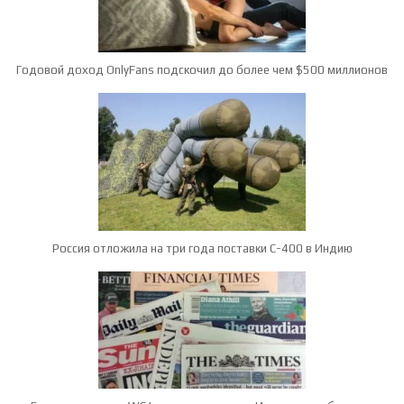
Годовой доход OnlyFans подскочил до более чем $500 миллионов
Россия отложила на три года поставки С-400 в Индию