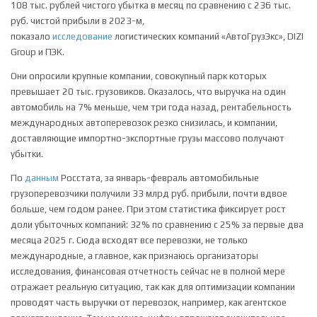
108 тыс. рублей чистого убытка в месяц по сравнению с 236 тыс.
руб. чистой прибыли в 2023-м,
показало
исследование
логистических компаний «АвтоГрузЭкс», DIZI
Group и ПЭК.
Они опросили крупные компании, совокупный парк которых
превышает 20 тыс. грузовиков. Оказалось, что выручка на один
автомобиль на 7% меньше, чем три года назад, рентабельность
международных автоперевозок резко снизилась, и компании,
доставляющие импортно-экспортные грузы массово получают
убытки.
По
данным
Росстата, за январь-февраль автомобильные
грузоперевозчики получили 33 млрд руб. прибыли, почти вдвое
больше, чем годом ранее. При этом статистика фиксирует рост
доли убыточных компаний: 32% по сравнению с 25% за первые два
месяца 2025 г. Сюда всходят все перевозки, не только
международные, а главное, как признаюсь организаторы
исследования, финансовая отчетность сейчас не в полной мере
отражает реальную ситуацию, так как для оптимизации компании
проводят часть выручки от перевозок, например, как агентское