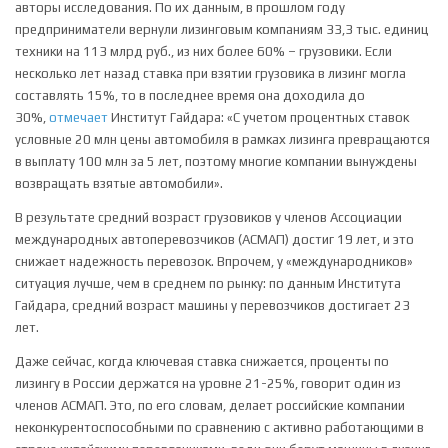
авторы исследования. По их данным, в прошлом году
предприниматели вернули лизинговым компаниям 33,3 тыс. единиц
техники на 113 млрд руб., из них более 60% – грузовики. Если
несколько лет назад ставка при взятии грузовика в лизинг могла
составлять 15%, то в последнее время она доходила до
30%,
отмечает
Институт Гайдара: «С учетом процентных ставок
условные 20 млн цены автомобиля в рамках лизинга превращаются
в выплату 100 млн за 5 лет, поэтому многие компании вынуждены
возвращать взятые автомобили».
В результате средний возраст грузовиков у членов Ассоциации
международных автоперевозчиков (АСМАП) достиг 19 лет, и это
снижает надежность перевозок. Впрочем, у «международников»
ситуация лучше, чем в среднем по рынку: по данным Института
Гайдара, средний возраст машины у перевозчиков достигает 23
лет.
Даже сейчас, когда ключевая ставка снижается, проценты по
лизингу в России держатся на уровне 21-25%, говорит один из
членов АСМАП. Это, по его словам, делает российские компании
неконкурентоспособными по сравнению с активно работающими в