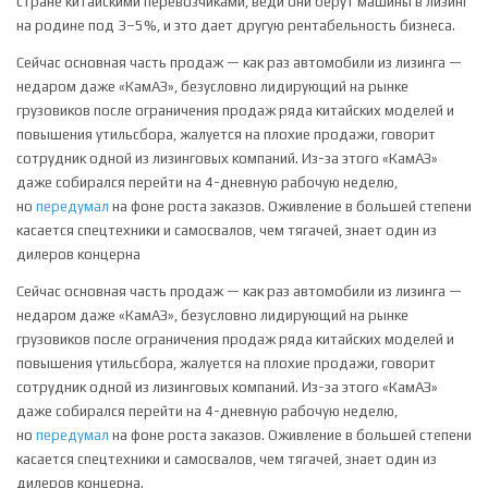
стране китайскими перевозчиками, веди они берут машины в лизинг
на родине под 3–5%, и это дает другую рентабельность бизнеса.
Сейчас основная часть продаж — как раз автомобили из лизинга —
недаром даже «КамАЗ», безусловно лидирующий на рынке
грузовиков после ограничения продаж ряда китайских моделей и
повышения утильсбора, жалуется на плохие продажи, говорит
сотрудник одной из лизинговых компаний. Из-за этого «КамАЗ»
даже собирался перейти на 4-дневную рабочую неделю,
но
передумал
на фоне роста заказов. Оживление в большей степени
касается спецтехники и самосвалов, чем тягачей, знает один из
дилеров концерна
Сейчас основная часть продаж — как раз автомобили из лизинга —
недаром даже «КамАЗ», безусловно лидирующий на рынке
грузовиков после ограничения продаж ряда китайских моделей и
повышения утильсбора, жалуется на плохие продажи, говорит
сотрудник одной из лизинговых компаний. Из-за этого «КамАЗ»
даже собирался перейти на 4-дневную рабочую неделю,
но
передумал
на фоне роста заказов. Оживление в большей степени
касается спецтехники и самосвалов, чем тягачей, знает один из
дилеров концерна.