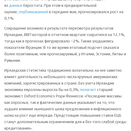
из
данных
Евростата. При этом в предварительной
оценке,
опубликованной
в середине мая, прогнозировался рост на
0,1%.
Сокращение возникло в результате пересмотра результатов
Ирландии, ВВП которой в отчетном квартале сократился на 12,1%,
тогда как в прогнозах фигурировало –2%. Также ухудшились
показатели Франции. В то же время итоговый подсчет оказался
более позитивным, чем прогнозируемый, у Италии, Эстонии, Литвы и
Румынии.
Ирландская статистика традиционно волатильна: на нее заметно
влияет деятельность небольшого числа крупных американских
компаний, зарегистрированных в стране. Без учета Ирландии
экономика еврозоны выросла бы на 0,3%,
полагает
старший
экономист Oxford Economics Рори Феннесси: «Последние массивы
как опросных, так и фактических данных указывают на то, что
худшее влияние нынешнего шока предложения и инфляционного
шока на рост еще впереди. Предстоящие повышения ставок ЕЦБ
станут дополнительным ограничением для и без того слабой среды
кредитования».