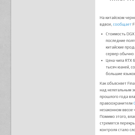
На китайском черн
вдвое,
сообщает
F
Стоимость DGX 
последние полго
китайские прод
сервер обычно 
Цена чипа RTX 
тысяч юаней, с
большие языков
Как объясняет Fin
над нелегальным э
прошлого года вл
правоохранители
незаконном ввозе 
Помимо этого, вла
стремятся перекры
контроля стало сл