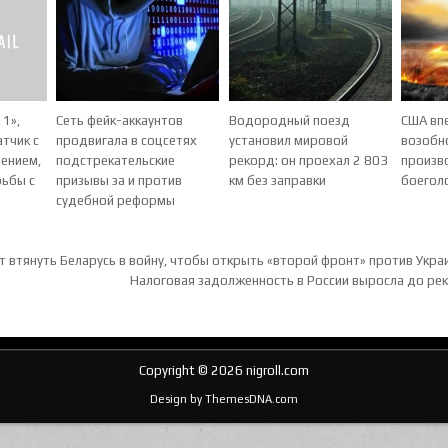
 1»,
Сеть фейк-аккаунтов
Водородный поезд
США впе
тчик с
продвигала в соцсетях
установил мировой
возобн
ением,
подстрекательские
рекорд: он проехал 2 803
произв
рьбы с
призывы за и против
км без заправки
боегол
судебной реформы
ия по записям
т втянуть Беларусь в войну, чтобы открыть «второй фронт» против Укра
Налоговая задолженность в России выросла до ре
Copyright © 2026 nigroll.com
Design by ThemesDNA.com