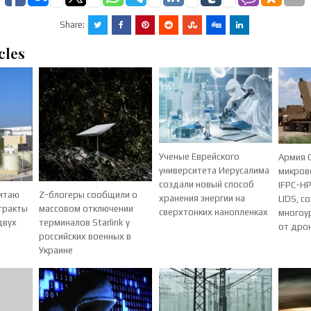
Share:
cles
Ученые Еврейского
Армия 
университета Иерусалима
микров
создали новый способ
IFPC-HP
Китаю
Z-блогеры сообщили о
хранения энергии на
LIDS, с
тракты
массовом отключении
сверхтонких нанопленках
многоу
двух
терминалов Starlink у
от дро
российских военных в
Украине