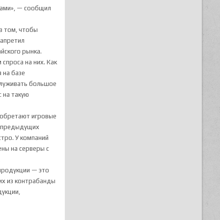
пами», — сообщил
в том, чтобы
запретил
йского рынка.
 спроса на них. Как
 на базе
бслуживать большое
 на такую
риобретают игровые
в предыдущих
тро. У компаний
ены на серверы с
.
 продукции — это
их из контрабанды
дукции,