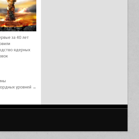
рвые за 40 лет
овили
одство ядерных
овок
ины
кордных уровней →