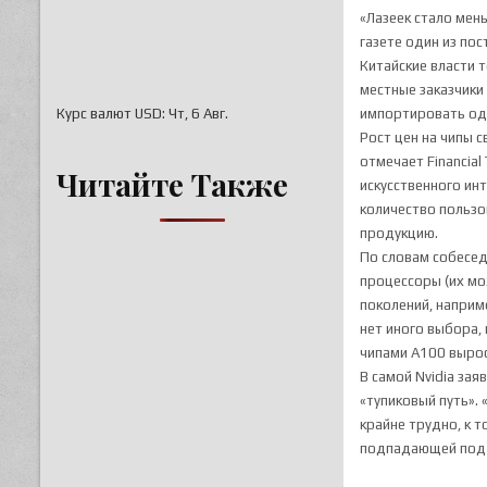
«Лазеек стало мен
газете один из по
Китайские власти 
местные заказчики 
Курс валют
USD
: Чт, 6 Авг.
импортировать одн
Рост цен на чипы с
отмечает Financia
Читайте Также
искусственного ин
количество пользо
продукцию.
По словам собесед
процессоры (их м
поколений, наприм
нет иного выбора,
чипами A100 вырос
В самой Nvidia за
«тупиковый путь».
крайне трудно, к 
подпадающей под 