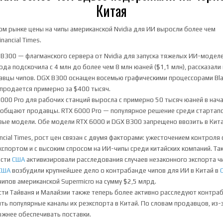
Китая
ом рынке цены на чипы американской Nvidia для ИИ выросли более чем
inancial Times.
B300 — флагманского сервера от Nvidia для запуска тяжелых ИИ-модел
да подскочила с 4 млн до более чем 8 млн юаней ($1,1 млн), рассказали 
авцы чипов. DGX B300 оснащен восемью графическими процессорами Bla
продается примерно за $400 тысяч.
6000 Pro для рабочих станций выросла с примерно 50 тысяч юаней в нач
ообщают продавцы. RTX 6000 Pro — популярное решение среди стартап
ые модели. Обе модели RTX 6000 и DGX B300 запрещено ввозить в Кита
ancial Times, рост цен связан с двумя факторами: ужесточением контроля
кспортом и с высоким спросом на ИИ-чипы среди китайских компаний. Так
асти
США
активизировали расследования случаев незаконного экспорта ч
США
возбудили крупнейшее дело о контрабанде чипов для ИИ в Китай в
чипов американской Supermicro на сумму $2,5 млрд.
сти Тайваня и Малайзии также теперь более активно расследуют контраб
ть популярные каналы их реэкспорта в Китай. По словам продавцов, из-
ожнее обеспечивать поставки.