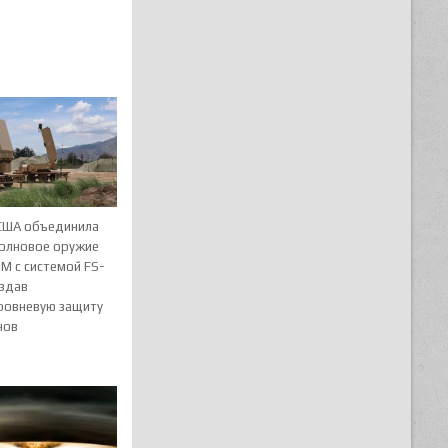
США объединила
олновое оружие
M с системой FS-
оздав
ровневую защиту
нов