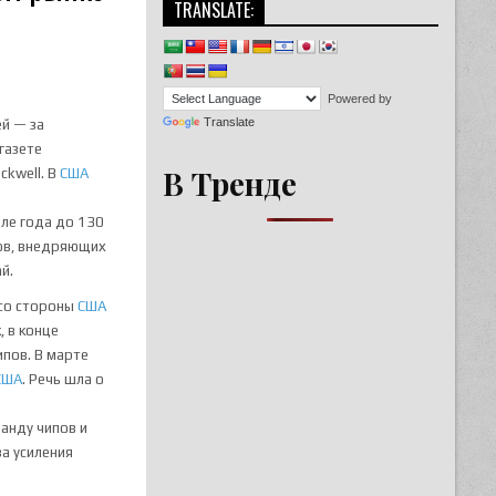
TRANSLATE:
Powered by
Translate
ей — за
газете
В Тренде
ckwell. В
США
але года до 130
ов, внедряющих
й.
 со стороны
США
, в конце
ипов. В марте
США
. Речь шла о
анду чипов и
за усиления