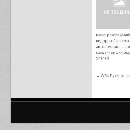
Мини-ракета «Mark
недорогой перехва
автономным навед
созданный для бо
Shahed
Навигац
← WSJ: Путин хоче