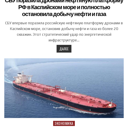
СБУ поразила дронами нефтяную платформу
РФ в Каспийском море и полностью
остановила добычу нефти и газа
СБУ впервые поразила российскую нефтяную платформу дронами в
Каспийском море, остановив добычу нефти и газа из более 20
скважин. Этот стратегический удар по энергетической
инфраструктуре…
ДАЛЕЕ
ЭКОНОМИКА
Posted in