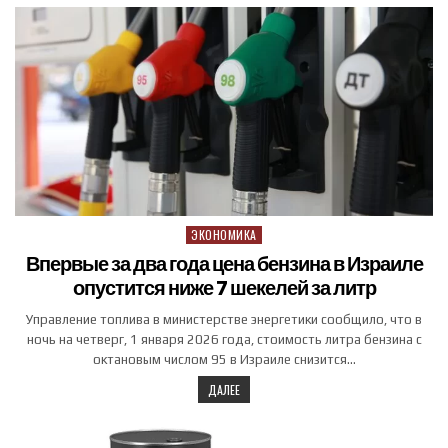
ЭКОНОМИКА
Posted in
Впервые за два года цена бензина в Израиле
опустится ниже 7 шекелей за литр
Управление топлива в министерстве энергетики сообщило, что в
ночь на четверг, 1 января 2026 года, стоимость литра бензина с
октановым числом 95 в Израиле снизится…
ДАЛЕЕ