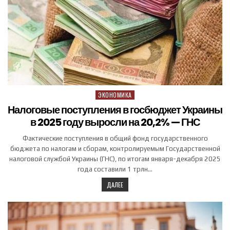
ЭКОНОМИКА
Posted in
Налоговые поступления в госбюджет Украины
в 2025 году выросли на 20,2% — ГНС
Фактические поступления в общий фонд государственного
бюджета по налогам и сборам, контролируемым Государственной
налоговой службой Украины (ГНС), по итогам января-декабря 2025
года составили 1 трлн…
ДАЛЕЕ