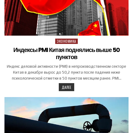
ЭКОНОМИКА
Posted in
Индексы PMI Китая поднялись выше 50
пунктов
Индекс деловой активности (PMI) в непроизводственном секторе
Китая в декабре вырос до 50,2 пункта после падения ниже
психологической отметки в 50 пунктов месяцем ранее. PMI…
ДАЛЕЕ