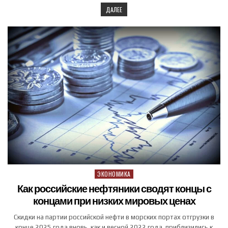
ДАЛЕЕ
ЭКОНОМИКА
Posted in
Как российские нефтяники сводят концы с
концами при низких мировых ценах
Скидки на партии российской нефти в морских портах отгрузки в
конце 2025 года вновь, как и весной 2022 года, приблизились к