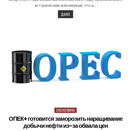
историческим максимумам, что в…
ДАЛЕЕ
ЭКОНОМИКА
Posted in
ОПЕК+ готовится заморозить наращивание
добычи нефти из-за обвала цен