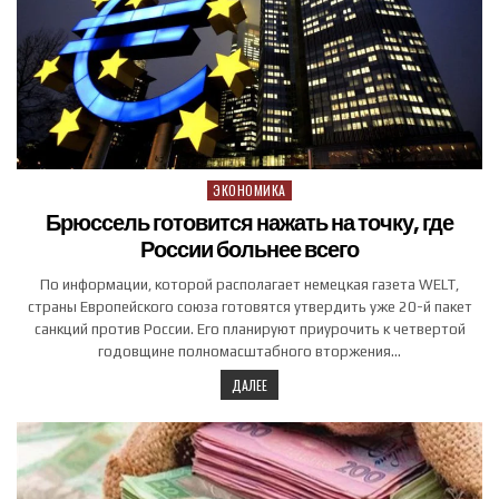
ЭКОНОМИКА
Posted in
Брюссель готовится нажать на точку, где
России больнее всего
По информации, которой располагает немецкая газета WELT,
страны Европейского союза готовятся утвердить уже 20-й пакет
санкций против России. Его планируют приурочить к четвертой
годовщине полномасштабного вторжения…
ДАЛЕЕ