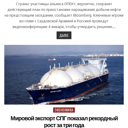
Страны-участницы альянса ОПЕК+, вероятно, сохранят
действующий план по приостановке наращивания добычи нефти
на предстоящем заседании, сообщает Bloomberg. Ключевые игроки
во главе с Саудовской Аравией и Россией проведут
видеоконференцию 4 января, чтобы утвердить решение,…
ДАЛЕЕ
ЭКОНОМИКА
Posted in
Мировой экспорт СПГ показал рекордный
рост за три года