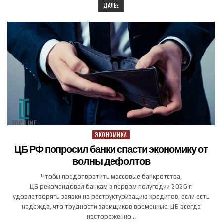
ДАЛЕЕ
ЭКОНОМИКА
Posted in
ЦБ РФ попросил банки спасти экономику от
волны дефолтов
Чтобы предотвратить массовые банкротства,
ЦБ рекомендовал банкам в первом полугодии 2026 г.
удовлетворять заявки на реструктуризацию кредитов, если есть
надежда, что трудности заемщиков временные. ЦБ всегда
настороженно…