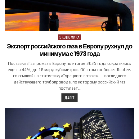
ЭКОНОМИКА
Posted in
Экспорт российского газа в Европу рухнул до
минимума с 1973 года
Поставки «Газпрома» в Европу по итогам 2025 года сократились
еще на 44%, до 18 млрд кубометров. Об этом сообщает Reuters
со ссылкой на статистику «Турецкого потока» — последнего
действующего трубопровода, по которому российский газ
поступает…
ДАЛЕЕ