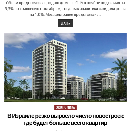
Объем предстоящих продаж ⁠домов в США в ноябре подскочил ⁠на
3,​3% по ⁠сравнению с ⁠октябрем, тогда как аналитики ожидали ‌роста
‍на 1,‌0%. Месяцем ранее предстоящие…
ДАЛЕЕ
ЭКОНОМИКА
Posted in
В Израиле резко выросло число новостроек:
где будет больше всего квартир