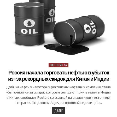
ЭКОНОМИКА
Posted in
Россия начала торговать нефтью в убыток
из-за рекордных скидок для Китая и Индии
Добыча нефти у некоторых российских нефтяных компаний стала
убыточной из-за скидок, которые они дают покупателям в Индии
и Китае, сообщает Reuters со ссылкой на аналитиков и источники
в отрасли. По данным Argus, на прошлой неделе цена…
ДАЛЕЕ