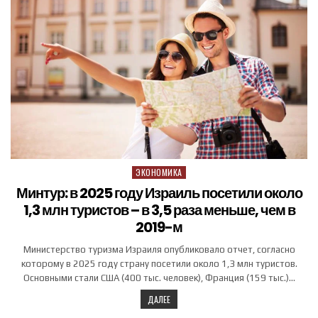
ЭКОНОМИКА
Posted in
Минтур: в 2025 году Израиль посетили около
1,3 млн туристов – в 3,5 раза меньше, чем в
2019-м
Министерство туризма Израиля опубликовало отчет, согласно
которому в 2025 году страну посетили около 1,3 млн туристов.
Основными стали США (400 тыс. человек), Франция (159 тыс.)…
ДАЛЕЕ