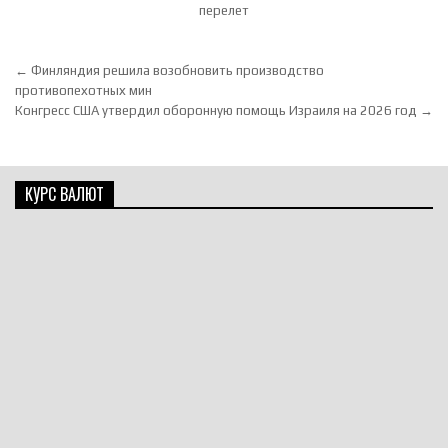
перелет
Навигация по записям
← Финляндия решила возобновить производство
противопехотных мин
Конгресс США утвердил оборонную помощь Израиля на 2026 год →
КУРС ВАЛЮТ