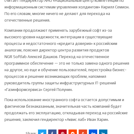
считает гендиректор АНО «Национальный центр компетенций по
информационным системам управления холдингом» Кирилл Семион.
По его словам, многие ничего не делают для перехода на
отечественные решения.
Компании продолжают применять зарубежный софт из-за
высокого уровня надежности, интеграции в существующие
процессы и недостаточного «кредита доверия» к российским
аналогам, пояснил директор центра развития продуктов
NGR Softlab Алексей Дашков. Переход на отечественное
программное обеспечение — это не только замена одного решения
на другое, но еще и обучение пользователей, перестройка бизнес-
процессов и решение возникающих проблем, напомнил
руководитель группы защиты инфраструктурных IT-решений
«Газинформсервиса» Сергей Полунин.
Пока использование иностранного софта остается допустимым и
фактически безнаказанным, значительная часть компаний будет
продолжать его эксплуатацию, откладывая переход на российские
решения, заключил гендиректор «Аквис лаб» Иван Харин.
Share: