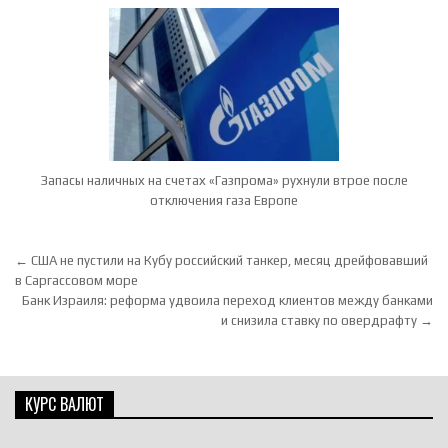
Запасы наличных на счетах «Газпрома» рухнули втрое после
отключения газа Европе
Навигация по записям
← США не пустили на Кубу российский танкер, месяц дрейфовавший
в Саргассовом море
Банк Израиля: реформа удвоила переход клиентов между банками
и снизила ставку по овердрафту →
КУРС ВАЛЮТ