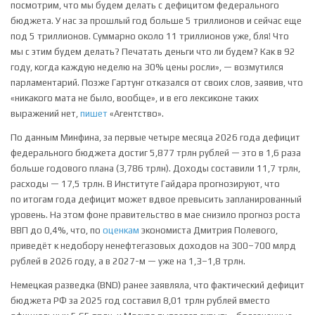
посмотрим, что мы будем делать с дефицитом федерального
бюджета. У нас за прошлый год больше 5 триллионов и сейчас еще
под 5 триллионов. Суммарно около 11 триллионов уже, бля! Что
мы с этим будем делать? Печатать деньги что ли будем? Как в 92
году, когда каждую неделю на 30% цены росли», — возмутился
парламентарий. Позже Гартунг отказался от своих слов, заявив, что
«никакого мата не было, вообще», и в его лексиконе таких
выражений нет,
пишет
«Агентство».
По данным Минфина, за первые четыре месяца 2026 года дефицит
федерального бюджета достиг 5,877 трлн рублей — это в 1,6 раза
больше годового плана (3,786 трлн). Доходы составили 11,7 трлн,
расходы — 17,5 трлн. В Институте Гайдара прогнозируют, что
по итогам года дефицит может вдвое превысить запланированный
уровень. На этом фоне правительство в мае снизило прогноз роста
ВВП до 0,4%, что,
по
оценкам
экономиста Дмитрия Полевого,
приведёт к недобору ненефтегазовых доходов на 300–700 млрд
рублей в 2026 году, а в 2027-м — уже на 1,3–1,8 трлн.
Немецкая разведка (BND) ранее заявляла, что фактический дефицит
бюджета РФ за 2025 год составил 8,01 трлн рублей вместо