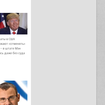
аты в США
жают «отменять»
 – в штате Мэн
сь даже без суда