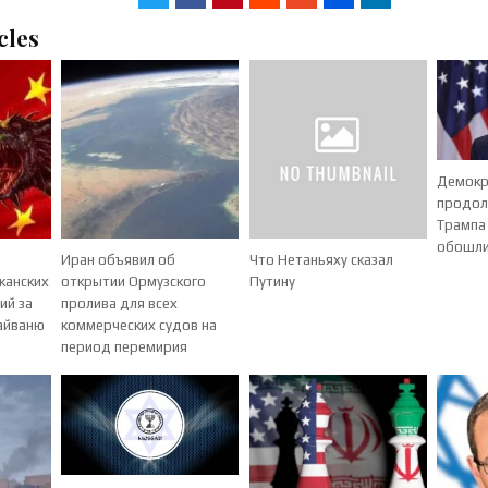
cles
Демокр
продол
Трампа
обошли
и
Иран объявил об
Что Нетаньяху сказал
канских
открытии Ормузского
Путину
ий за
пролива для всех
Тайваню
коммерческих судов на
период перемирия