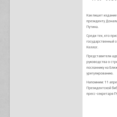
Как пишет издани
президенту Дональ
Путина.
Среди тех, кто пр
государственный 
Келлог.
Представители адм
руководства о стр
посланнику на Бли
урегулированию.
Напомним: 11 апре
Президентской биб
пресс-секретаря П