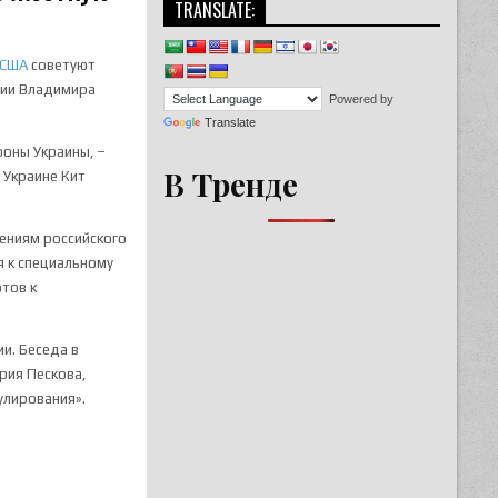
TRANSLATE:
США
советуют
сии Владимира
Powered by
Translate
роны Украины, –
В Тренде
 Украине Кит
лениям российского
я к специальному
отов к
и. Беседа в
рия Пескова,
улирования».