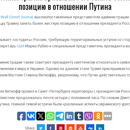
позицию в отношении Путина
е
Wall Street Journal
, высокопоставленные представители администрации
ду Трампу занять более жесткую позицию в отношении президента Рос
изывает «остудить» Россию, требующую территориальных уступок со сто
секретарь
США
Марко Рубио и специальный представитель президента во
инистрации также советуют президенту скептически относиться к заяв
емлении к миру в Украине. Однако на данном этапе Трамп прислушиваетс
жнем Востоке Стивену Виткоффу, уверенному, что Путин действительно г
ля Виткофф провел в Санкт-Петербурге переговоры с президентом Росси
лиотеке продолжалась почти четыре с половиной часа. По словам Дмит
утина, главной темой встречи были «различные аспекты украинского урег
Share: