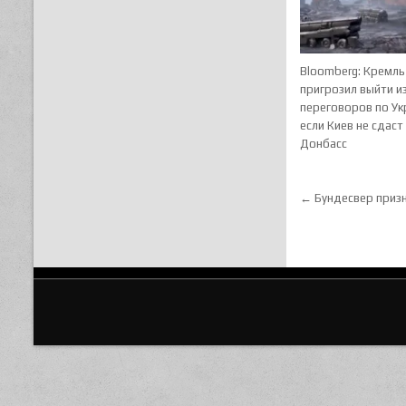
Bloomberg: Кремль
пригрозил выйти и
переговоров по Ук
если Киев не сдаст
Донбасс
Навигац
← Бундесвер призн