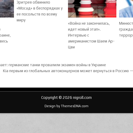
Эритрея обвинило
«Мосад» в беспорядках у
ее посольств по всему
миру
«Война не закончилась,
Минюст
з
идет новый этап».
гражда
раине,
Интервью с
террор
 весь
американистом Шаем Ар-
Цви
ия по записям
ает: германские танки провалили экзамен войны в Украине
Kia первым из глобальных автоконцернов может вернуться в Россию —
Copyright © 2026 nigroll.com
Design by ThemesDNA.com