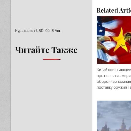
Related Arti
Курс валют
USD
: Сб, 8 Авг.
Читайте Также
Китай ввел санкци
против пяти амери
оборонных компан
поставку оружия 