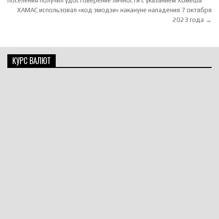
поселения получил удостоверение личности с указанием Хомеша
ХАМАС использовал «код эмодзи» накануне нападения 7 октября
2023 года →
КУРС ВАЛЮТ