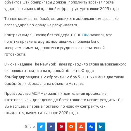
объектов. Эти боеприпасы должны пополнить арсенал после
ударов по иранской ядерной инфраструктуре в июне 2025 года.
Точное количество бомб, оставшихся в американском арсенале
после ударов по Ирану, не раскрывается.
Контракт выдан Boeing без тендера. В ВВС
США
заявили, что
попытка привлечь других поставщиков привела бы к
«неприемлемым задержкам» и ухудшению оперативной
готовности.
В июне издание The New York Times приводило слова американского
чиновника о том, что на ядерный объект в Фордо
бомбардировщики B-2 сбросили 12 бомб GBU-57 и еще две такие
бомбы были сброшены на объект в Натанзе.
Производство MOP – сложный и длительный процесс: на
изготовление и доведение до боеготовности может уходить 18-
36 месяцев, а первые поставки по новому контракту, как
ожидается, начнутся в январе 2028 года.
Share: