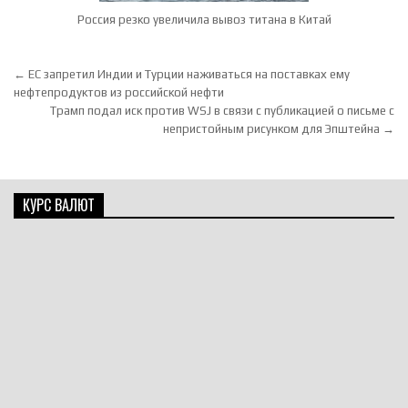
Россия резко увеличила вывоз титана в Китай
Навигация по записям
← ЕС запретил Индии и Турции наживаться на поставках ему
нефтепродуктов из российской нефти
Трамп подал иск против WSJ в связи с публикацией о письме с
непристойным рисунком для Эпштейна →
КУРС ВАЛЮТ