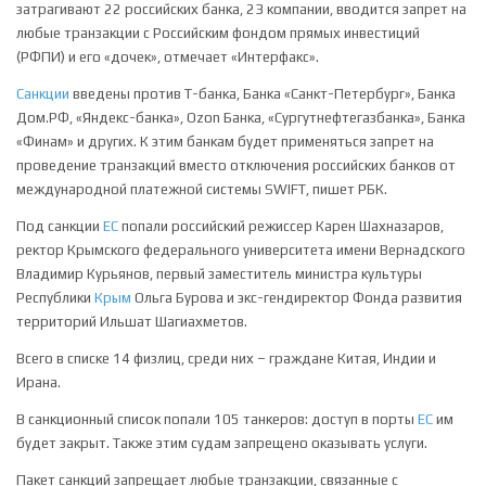
затрагивают 22 российских банка, 23 компании, вводится запрет на
любые транзакции с Российским фондом прямых инвестиций
(РФПИ) и его «дочек», отмечает «Интерфакс».
Санкции
введены против Т-банка, Банка «Санкт-Петербург», Банка
Дом.РФ, «Яндекс-банка», Ozon Банка, «Сургутнефтегазбанка», Банка
«Финам» и других. К этим банкам будет применяться запрет на
проведение транзакций вместо отключения российских банков от
международной платежной системы SWIFT, пишет РБК.
Под санкции
ЕС
попали российский режиссер Карен Шахназаров,
ректор Крымского федерального университета имени Вернадского
Владимир Курьянов, первый заместитель министра культуры
Республики
Крым
Ольга Бурова и экс-гендиректор Фонда развития
территорий Ильшат Шагиахметов.
Всего в списке 14 физлиц, среди них – граждане Китая, Индии и
Ирана.
В санкционный список попали 105 танкеров: доступ в порты
ЕС
им
будет закрыт. Также этим судам запрещено оказывать услуги.
Пакет санкций запрещает любые транзакции, связанные с