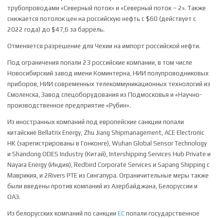
трубопроводами «Северный поток» и «Северный поток – 2». Также
снижается потолок цен на российскую нефть с $60 (действует с
2022 года) до $47,6 за баррель.
Отменяется разрешение для Чехии на импорт российской нефти.
Под ограничения попали 23 российские компании, в том числе
Новосибирский завод имени Коминтерна, НИИ полупроводниковых
приборов, НИИ современных телекоммуникационных технологий из
Смоленска, Завод спецоборудования из Подмосковья и «Научно-
производственное предприятие «Рубин».
Из иностранных компаний под европейские санкции попали
китайские Bellatrix Energy, Zhu Jiang Shipmanagement, ACE Electronic
HK (зарегистрированы в Гонконге), Wuhan Global Sensor Technology
и Shandong ODES Industry (Китай), Intershipping Services Hub Private и
Nayara Energy (Индия), Redbird Corporate Services и Sapang Shipping с
Маврикия, и 2Rivers PTE из Сингапура. Ограничительные меры также
были введены против компаний из Азербайджана, Белоруссии и
ОАЭ.
Из белорусских компаний по санкции
ЕС
попали государственное