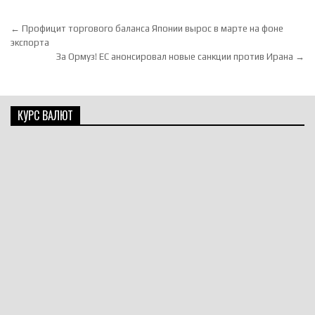
Навигация по записям
← Профицит торгового баланса Японии вырос в марте на фоне
экспорта
За Ормуз! ЕС анонсировал новые санкции против Ирана →
КУРС ВАЛЮТ